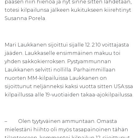
pääsen niin hienoa ja nyt sinne sitten lähdetään,
totesi kilpailunsa jälkeen kukitukseen kiirehtinyt
Susanna Porela.
Mari Laukkanen sijoittui sijalle 12. 2:10 voittajasta
jääden. Laukkaselle ensimmäinen makuu toi
yhden sakkokierroksen. Pystyammunnan
Laukkanen selvitti nollilla. Parhaimmillaan
nuorten MM-kilpailuissa Laukkanen on
sijoittunut neljänneksi kaksi vuotta sitten USA:ssa
kilpaillussa alle 19-vuotiaiden takaa-ajokilpailussa.
– Olen tyytyväinen ammuntaan. Omasta
mielestäni hiihto oli myös tasapainoinen tähän
tilanteeseen, kommentoi kilpailun 12. sijoittunut