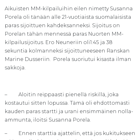
Aikuisten MM-kilpailuihin eilen nimetty Susanna
Porela oli tänään alle 21-vuotiaista suomalaisista
paras sijoittuen kahdeksanneksi. Sijoitus on
Porelan tähän mennessä paras Nuorten MM-
kilpailusijoitus. Ero Neuneriin oli1:45 ja 38
sekuntia kolmanneksi sijoittuneeseen Ranskan
Marine Dusseriin. Porela suoriutui kisasta ilman
sakkoja.
– Aloitin reippaasti pienellä riskillä, joka
kostautui sitten lopussa. Tämä oli ehdottomasti
kauden paras startti ja urani ensimmäinen nolla-
ammunta, iloitsi Susanna Porela.
– Ennen starttia ajattelin, että jos kukitukseen