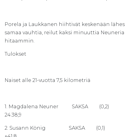
Porela ja Laukkanen hiihtivät keskenään lähes
samaa vauhtia, reilut kaksi minuuttia Neuneria
hitaammin.
Tulokset
Naiset alle 21-vuotta 7,5 kilometriä
1. Magdalena Neuner SAKSA (0,2)
24:38,9
2. Susann König SAKSA (0,1)
+41.8