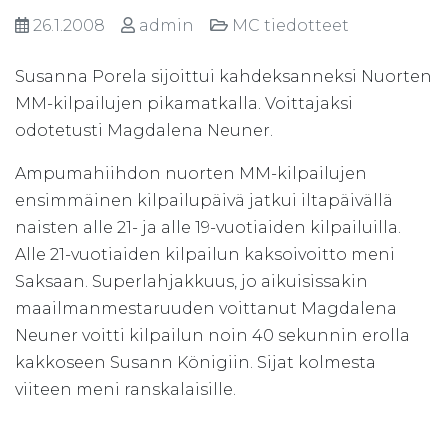
26.1.2008
admin
MC tiedotteet
Susanna Porela sijoittui kahdeksanneksi Nuorten
MM-kilpailujen pikamatkalla. Voittajaksi
odotetusti Magdalena Neuner.
Ampumahiihdon nuorten MM-kilpailujen
ensimmäinen kilpailupäivä jatkui iltapäivällä
naisten alle 21- ja alle 19-vuotiaiden kilpailuilla.
Alle 21-vuotiaiden kilpailun kaksoivoitto meni
Saksaan. Superlahjakkuus, jo aikuisissakin
maailmanmestaruuden voittanut Magdalena
Neuner voitti kilpailun noin 40 sekunnin erolla
kakkoseen Susann Königiin. Sijat kolmesta
viiteen meni ranskalaisille.