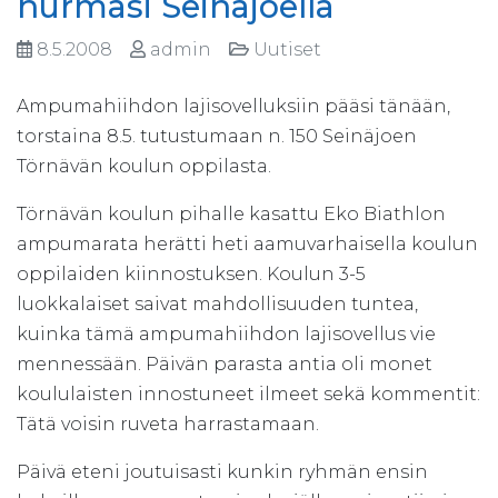
hurmasi Seinäjoella
8.5.2008
admin
Uutiset
Ampumahiihdon lajisovelluksiin pääsi tänään,
torstaina 8.5. tutustumaan n. 150 Seinäjoen
Törnävän koulun oppilasta.
Törnävän koulun pihalle kasattu Eko Biathlon
ampumarata herätti heti aamuvarhaisella koulun
oppilaiden kiinnostuksen. Koulun 3-5
luokkalaiset saivat mahdollisuuden tuntea,
kuinka tämä ampumahiihdon lajisovellus vie
mennessään. Päivän parasta antia oli monet
koululaisten innostuneet ilmeet sekä kommentit:
Tätä voisin ruveta harrastamaan.
Päivä eteni joutuisasti kunkin ryhmän ensin