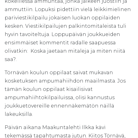
kokeillessa ammuntaa, jonka jälkeen juostiin ja
ammuttiin. Lopuksi pidettiin vielä leikkimielinen
pariviestikilpailu jokaisen luokan oppilaiden
kesken. Viestikilpailujen palkintomitaleista tuli
hyvin tavoiteltuja. Loppupäivän joukkueiden
ensimmäiset kommentit radalle saapuessa
olivatkin:  Koska jaetaan mitaleja ja miten niitä
saa?.
Törnävän koulun oppilaat saivat mukavan
kosketuksen ampumahiihdon maailmasta. Jos
tämän koulun oppilaat kisailisivat
ampumahiihtokilpailuissa, olisi kannustus
joukkuetovereille ennennäkemätön näillä
lakeuksilla.
Päivän aikana Maakuntalehti Ilkka kävi
tekemässä tapahtumasta jutun. Kiitos Törnävä,