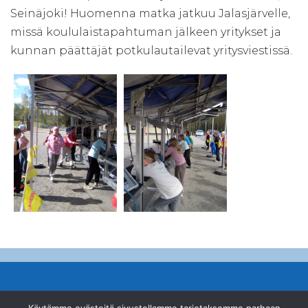
Seinäjoki! Huomenna matka jatkuu Jalasjärvelle,
missä koululaistapahtuman jälkeen yritykset ja
kunnan päättäjät potkulautailevat yritysviestissä.
© Suomen Ampumahiihtoliitto ry