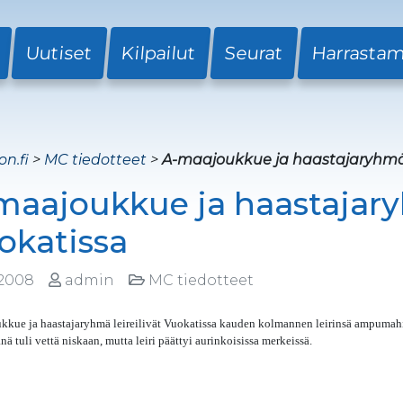
Uutiset
Kilpailut
Seurat
Harrasta
on.fi
>
MC tiedotteet
>
A-maajoukkue ja haastajaryhmä l
maajoukkue ja haastajaryh
okatissa
.2008
admin
MC tiedotteet
kkue ja haastajaryhmä leireilivät Vuokatissa kauden kolmannen leirinsä ampumahi
änä tuli vettä niskaan, mutta leiri päättyi aurinkoisissa merkeissä.