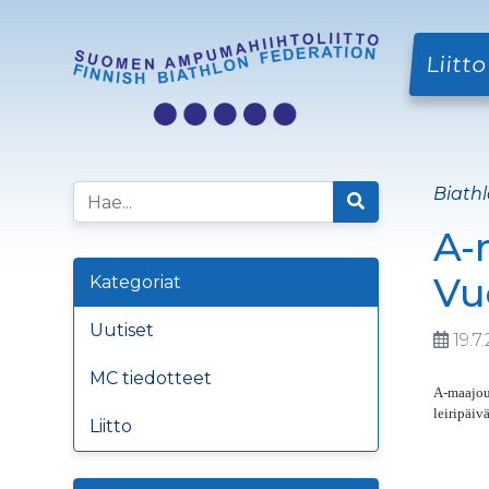
Liitto
Biathl
A-
Vu
Kategoriat
Uutiset
19.7
MC tiedotteet
A-maajou
leiripäiv
Liitto