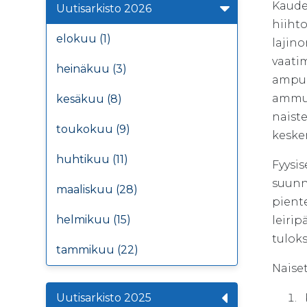
Kaude
Uutisarkisto 2026
hiihto
elokuu (1)
lajino
vaati
heinäkuu (3)
ampum
ammun
kesäkuu (8)
naiste
toukokuu (9)
keske
huhtikuu (11)
Fyysi
suunni
maaliskuu (28)
pient
helmikuu (15)
leirip
tuloks
tammikuu (22)
Naise
Uutisarkisto 2025
K