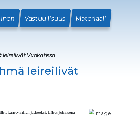
minen
Vastuullisuus
Materiaali
eireilivät Vuokatissa
mä leireilivät
ihtokarnevaalien jatkeeksi. Lähes jokaisena