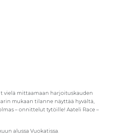
ät vielä mittaamaan harjoituskauden
rin mukaan tilanne näyttää hyvältä,
as – onnittelut tytöille! Aateli Race –
kuun alussa Vuokatissa.