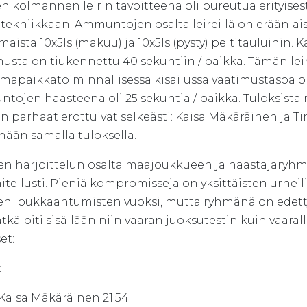
n kolmannen leirin tavoitteena oli pureutua erityis
tekniikkaan. Ammuntojen osalta leireillä on eräänlai
maista 10x5ls (makuu) ja 10x5ls (pysty) peltitauluihin. 
musta on tiukennettu 40 sekuntiin / paikka. Tämän le
apaikkatoiminnallisessa kisailussa vaatimustasoa oli
tojen haasteena oli 25 sekuntia / paikka. Tuloksista 
n parhaat erottuivat selkeästi: Kaisa Mäkäräinen ja Ti
nään samalla tuloksella.
sen harjoittelun osalta maajoukkueen ja haastajary
tellusti. Pieniä kompromisseja on yksittäisten urheili
en loukkaantumisten vuoksi, mutta ryhmänä on edet
ätkä piti sisällään niin vaaran juoksutestin kuin vaaral
et:
t
aisa Mäkäräinen 21:54