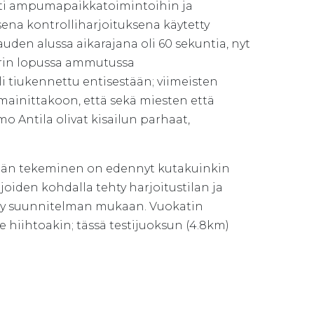
esti ampumapaikkatoimintoihin ja
sena kontrolliharjoituksena käytetty
Kauden alussa aikarajana oli 60 sekuntia, nyt
irin lopussa ammutussa
 tiukennettu entisestään; viimeisten
mainittakoon, että sekä miesten että
mo Antila olivat kisailun parhaat,
hmän tekeminen on edennyt kutakuinkin
joiden kohdalla tehty harjoitustilan ja
ty suunnitelman mukaan. Vuokatin
le hiihtoakin; tässä testijuoksun (4.8km)