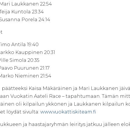
ari Laukkanen 22:54
eija Kuntola 23:34
usanna Porela 24:14
t
imo Antila 19:40
arkko Kauppinen 20:31
ille Simola 20:35
aavo Puurunen 21:17
arko Nieminen 21:54
n päätteeksi Kaisa Mäkäräinen ja Mari Laukkanen jäiv
aan Vuokatin Aateli Race – tapahtumaan. Tämän mitta
inen oli kilpailun ykkönen ja Laukkanen kilpailun kolm
et löydät sivulta:
www.vuokattiskiteam.fi
ukkueen ja haastajaryhmän leiritys jatkuu jälleen elo