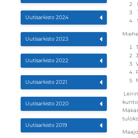
M
T
Uutisarkisto 2024
S
Miehe
Uutisarkisto 2023
T
J
Uutisarkisto 2022
V
P
M
Uutisarkisto 2021
Leiri
kunto
Uutisarkisto 2020
Mäkärä
tuloks
Uutisarkisto 2019
Maajo