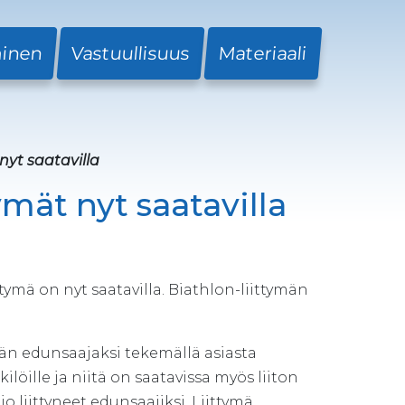
minen
Vastuullisuus
Materiaali
nyt saatavilla
mät nyt saatavilla
ä on nyt saatavilla. Biathlon-liittymän
n edunsaajaksi tekemällä asiasta
öille ja niitä on saatavissa myös liiton
 liittyneet edunsaajiksi. Liittymä