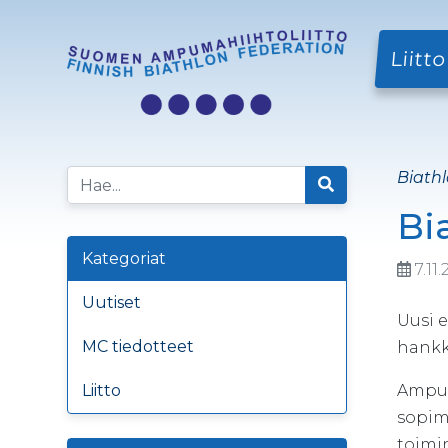
Liitto
Biathl
Bi
Kategoriat
7.11
Uutiset
Uusi 
MC tiedotteet
hankk
Liitto
Ampum
sopimu
toimin