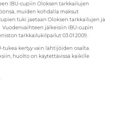
iseen IBU-cupiin Oloksen tarkkailujen
yttöönsä, muiden kohdalla maksut
cupien tuki jaetaan Oloksen tarkkailujen ja
a. Vuodenvaihteen jälkeisiin IBU-cupin
niston tarkkailukilpailut 03.01.2009.
tukea kertyy vain lähtijöiden osalta.
in, huolto on käytettävissä kaikille
.