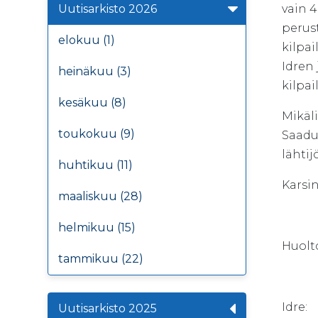
Uutisarkisto 2026
vain 4
perus
elokuu (1)
kilpai
Idren 
heinäkuu (3)
kilpai
kesäkuu (8)
Mikäli
toukokuu (9)
Saadu
lähtijö
huhtikuu (11)
Karsin
maaliskuu (28)
helmikuu (15)
Huolt
tammikuu (22)
Idre:
Uutisarkisto 2025