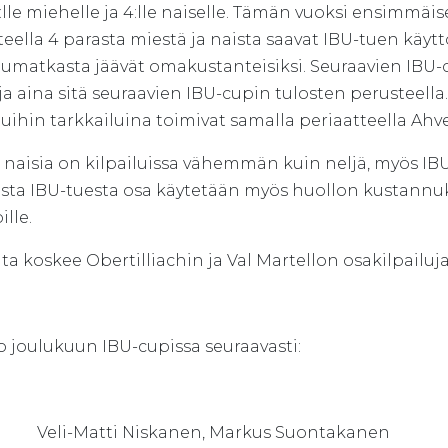
:lle miehelle ja 4:lle naiselle. Tämän vuoksi ensimmä
teella 4 parasta miestä ja naista saavat IBU-tuen kä
lumatkasta jäävät omakustanteisiksi. Seuraavien IBU-
ja aina sitä seuraavien IBU-cupin tulosten perusteell
luihin tarkkailuina toimivat samalla periaatteella Ahve
 naisia on kilpailuissa vähemmän kuin neljä, myös IBU-
sta IBU-tuesta osa käytetään myös huollon kustannuksi
ille.
ta koskee Obertilliachin ja Val Martellon osakilpailuja
o joulukuun IBU-cupissa seuraavasti:
 Veli-Matti Niskanen, Markus Suontakanen