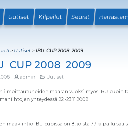
Uutiset
Kilpailut
Seurat
Harrasta
on.fi
>
Uutiset
>
IBU  CUP 2008  2009
U  CUP 2008  2009
.2008
admin
Uutiset
n ilmoittautuneiden määrän vuoksi myös IBU-cupin ta
ahiihtojen yhteydessä 22.-23.11.2008.
 maakiintiö IBU-cupissa on 8, joista 7 / kilpailu saa