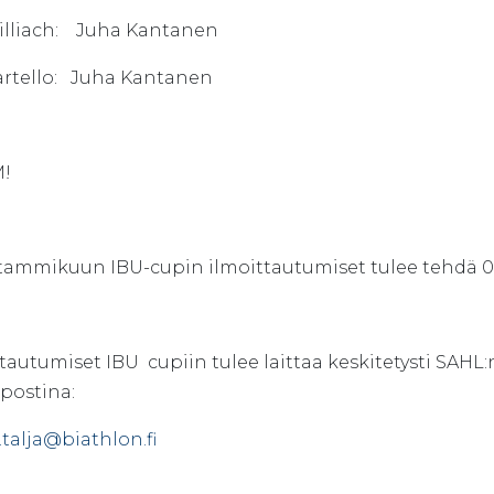
illiach: Juha Kantanen
artello: Juha Kantanen
!
tammikuun IBU-cupin ilmoittautumiset tulee tehdä 0
tautumiset IBU  cupiin tulee laittaa keskitetysti SAHL
postina:
talja@biathlon.fi