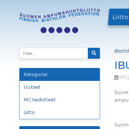
Liitto
Biathl
IB
Kategoriat
7.11
Uutiset
Suure
MC tiedotteet
ampum
Liitto
Suomen