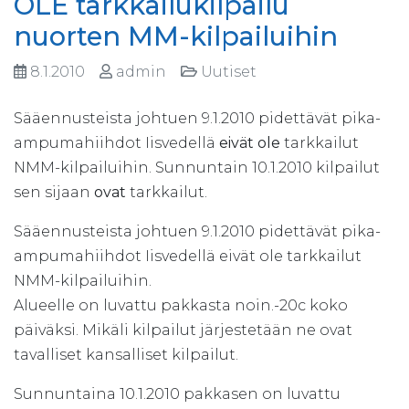
OLE tarkkailukilpailu
nuorten MM-kilpailuihin
8.1.2010
admin
Uutiset
Sääennusteista johtuen 9.1.2010 pidettävät pika-
ampumahiihdot Iisvedellä
eivät ole
tarkkailut
NMM-kilpailuihin. Sunnuntain 10.1.2010 kilpailut
sen sijaan
ovat
tarkkailut.
Sääennusteista johtuen 9.1.2010 pidettävät pika-
ampumahiihdot Iisvedellä eivät ole tarkkailut
NMM-kilpailuihin.
Alueelle on luvattu pakkasta noin.-20c koko
päiväksi. Mikäli kilpailut järjestetään ne ovat
tavalliset kansalliset kilpailut.
Sunnuntaina 10.1.2010 pakkasen on luvattu