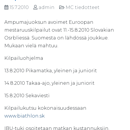
15.7.2010
admin
MC tiedotteet
Ampumajuoksun avoimet Euroopan
mestaruuskilpailut ovat 11.-15.8.2010 Slovakian
Osrbliessä. Suomesta on lähdössä joukkue.
Mukaan vielä mahtuu.
Kilpailuohjelma
13.8.2010 Pikamatka, yleinen ja juniorit
14.8.2010 Takaa-ajo, yleinen ja juniorit
15.8.2010 Sekaviesti
Kilpailukutsu kokonaisuudessaan
www.biathlon.sk
IBU-tuki osoitetaan matkan kustannuksiin.