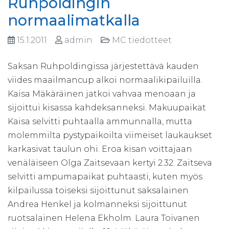
Ruhpoldingin
normaalimatkalla
15.1.2011
admin
MC tiedotteet
Saksan Ruhpoldingissa järjestettävä kauden
viides maailmancup alkoi normaalikipailuilla.
Kaisa Mäkäräinen jatkoi vahvaa menoaan ja
sijoittui kisassa kahdeksanneksi. Makuupaikat
Kaisa selvitti puhtaalla ammunnalla, mutta
molemmilta pystypaikoilta viimeiset laukaukset
karkasivat taulun ohi. Eroa kisan voittajaan
venäläiseen Olga Zaitsevaan kertyi 2.32. Zaitseva
selvitti ampumapaikat puhtaasti, kuten myös
kilpailussa toiseksi sijoittunut saksalainen
Andrea Henkel ja kolmanneksi sijoittunut
ruotsalainen Helena Ekholm. Laura Toivanen