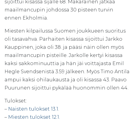
sijoittui kisassa sijalle 68. Mäkäräinen jatkaa
maailmancupin johdossa 30 pisteen turvin
ennen Ekholmia.
Miesten kilpailussa Suomen joukkueen suoritus
oli tasavahva. Parhaiten kisassa sijoittui Jarkko
Kauppinen, joka oli 38. ja pääsi näin ollen myös
maailmancupin pisteille. Jarkolle kertyi kisassa
kaksi sakkominuuttia ja hän jäi voittajasta Emil
Hegle Svendsenistä 3.59 jälkeen. Myös Timo Antila
ampui kaksi ohilaukausta ja oli kisassa 43. Paavo
Puurunen sijoittui pykälää huonommin ollen 44.
Tulokset:
–
Naisten tulokset 13.1.
–
Miesten tulokset 12.1.