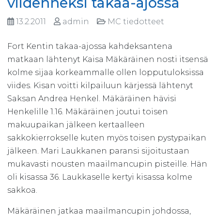
viidenneksi takaa-ajossa
13.2.2011
admin
MC tiedotteet
Fort Kentin takaa-ajossa kahdeksantena
matkaan lähtenyt Kaisa Mäkäräinen nosti itsensä
kolme sijaa korkeammalle ollen lopputuloksissa
viides. Kisan voitti kilpailuun kärjessä lähtenyt
Saksan Andrea Henkel. Mäkäräinen hävisi
Henkelille 1.16. Mäkäräinen joutui toisen
makuupaikan jälkeen kertaalleen
sakkokierrokselle kuten myös toisen pystypaikan
jälkeen. Mari Laukkanen paransi sijoitustaan
mukavasti nousten maailmancupin pisteille. Hän
oli kisassa 36. Laukkaselle kertyi kisassa kolme
sakkoa.
Mäkäräinen jatkaa maailmancupin johdossa,