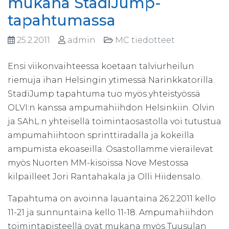
mukana StadiJump-
tapahtumassa
25.2.2011
admin
MC tiedotteet
Ensi viikonvaihteessa koetaan talviurheilun
riemuja ihan Helsingin ytimessä Narinkkatorilla.
StadiJump tapahtuma tuo myös yhteistyössä
OLVI:n kanssa ampumahiihdon Helsinkiin. Olvin
ja SAhL:n yhteisellä toimintaosastolla voi tutustua
ampumahiihtoon sprinttiradalla ja kokeilla
ampumista ekoaseilla. Osastollamme vierailevat
myös Nuorten MM-kisoissa Nove Mestossa
kilpailleet Jori Rantahakala ja Olli Hiidensalo.
Tapahtuma on avoinna lauantaina 26.2.2011 kello
11-21 ja sunnuntaina kello 11-18. Ampumahiihdon
toimintapisteellä ovat mukana myös Tuusulan