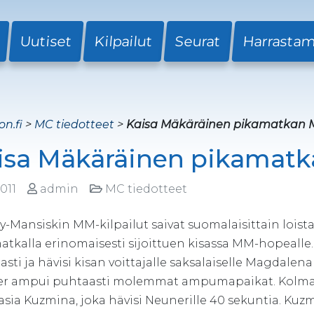
Uutiset
Kilpailut
Seurat
Harrasta
on.fi
>
MC tiedotteet
>
Kaisa Mäkäräinen pikamatkan 
isa Mäkäräinen pikamat
2011
admin
MC tiedotteet
-Mansiskin MM-kilpailut saivat suomalaisittain loist
atkalla erinomaisesti sijoittuen kisassa MM-hopeall
sti ja hävisi kisan voittajalle saksalaiselle Magdalen
r ampui puhtaasti molemmat ampumapaikat. Kolmannek
sia Kuzmina, joka hävisi Neunerille 40 sekuntia. Kuz