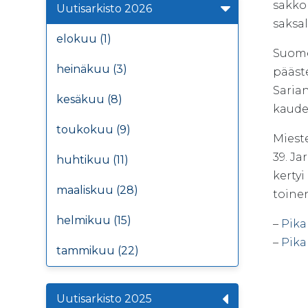
sakko
Uutisarkisto 2026
saksal
elokuu (1)
Suomen
heinäkuu (3)
pääst
Sarian
kesäkuu (8)
kaude
toukokuu (9)
Mieste
39. Ja
huhtikuu (11)
kertyi
maaliskuu (28)
toinen
helmikuu (15)
–
Pikak
–
Pika
tammikuu (22)
Uutisarkisto 2025