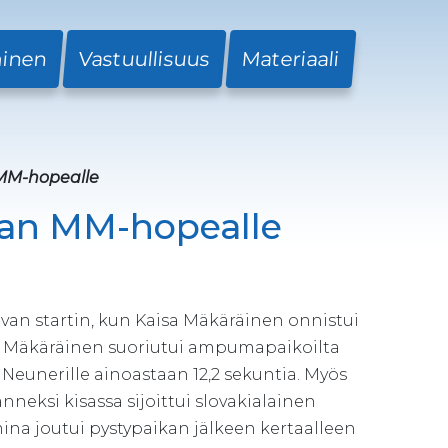
minen
Vastuullisuus
Materiaali
MM-hopealle
kan MM-hopealle
avan startin, kun Kaisa Mäkäräinen onnistui
e. Mäkäräinen suoriutui ampumapaikoilta
a Neunerille ainoastaan 12,2 sekuntia. Myös
si kisassa sijoittui slovakialainen
mina joutui pystypaikan jälkeen kertaalleen