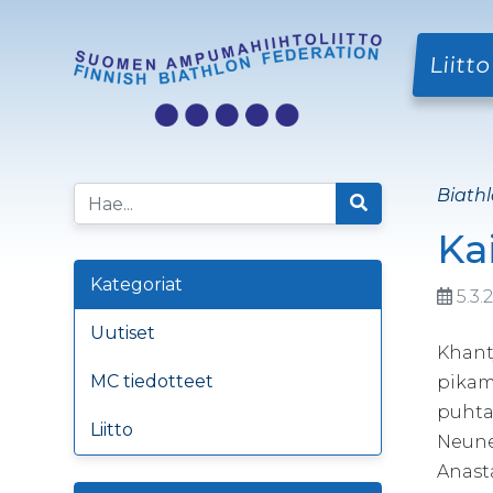
Liitto
Biathl
Ka
Kategoriat
5.3.
Uutiset
Khanty
MC tiedotteet
pikam
puhtaa
Liitto
Neune
Anasta