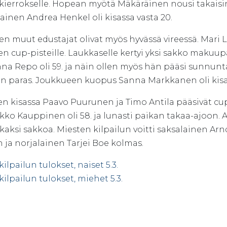
kierrokselle. Hopean myötä Mäkäräinen nousi takais
ainen Andrea Henkel oli kisassa vasta 20.
 muut edustajat olivat myös hyvässä vireessä. Mari L
en cup-pisteille. Laukkaselle kertyi yksi sakko mak
na Repo oli 59. ja näin ollen myös hän pääsi sunnunta
n paras. Joukkueen kuopus Sanna Markkanen oli kisa
n kisassa Paavo Puurunen ja Timo Antila pääsivät cup-p
rkko Kauppinen oli 58. ja lunasti paikan takaa-ajoon. Ah
 kaksi sakkoa. Miesten kilpailun voitti saksalainen Ar
 ja norjalainen Tarjei Boe kolmas.
ilpailun tulokset, naiset 5.3.
kilpailun tulokset, miehet 5.3.