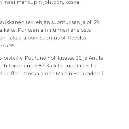
in maailmancupin johtoon, koska
aukkanen teki ehjän suorituksen ja oli 29.
uupaikalta. Puhtaan ammunnan ansiosta
in takaa-ajoon. Suoritus oli Revolta
ssa 95.
isteille. Puurunen oli kisassa 36. ja Antila
ti Toivanen oli 87. Kaikille suomalaisille
nd Peiffer. Ranskalainen Martin Fourcade oli