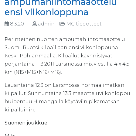
ampumahiihtomaaottelu
ensi viikonloppuna
8.3.2011
admin
MC tiedotteet
Perinteinen nuorten ampumahiihtomaaottelu
Suomi-Ruotsi kilpaillaan ensi viikonloppuna
Keski-Pohjanmaalla. Kilpailut käynnistyvät
perjantaina 11.3.2011 Larsmossa mix viestillä 4 x 4,5
km (N15+M15+N16+M16).
Lauantaina 12.3 on Larsmossa normaalimatkan
kilpailut. Sunnuntaina 13.3 maaotteluviikonloppu
huipentuu Himangalla käytäviin pikamatkan
kilpailuihin.
Suomen joukkue
M 15