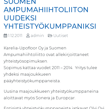
SUOMEN
AMPUMAHIIHTOLIITON
UUDEKSI
YHTEISTYÖKUMPPANIKSI
1.12.2011
admin
Uutiset
Karelia-Upofloor Oy ja Suomen
Ampumahiihtoliitto ovat allekirjoittaneet
yhteistyösopimuksen.
Sopimus kattaa vuodet 2011 – 2014. Yritys tulee
yhdeksi maajoukkueen
pääyhteistyökumppaneista.
Uusina maajoukkueen yhteistyökumppaneina
aloittavat myös Sonera ja Europcar.
Entisistä yhteistyökumppaneista jatkavat Olvi Oyj,