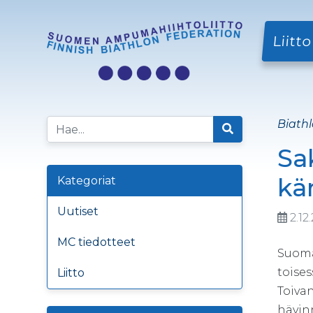
Liitto
Biathl
Sa
kä
Kategoriat
Uutiset
2.12
MC tiedotteet
Suoma
toises
Liitto
Toivan
hävinn