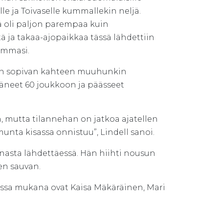
lle ja Toivaselle kummallekin neljä.
ämä oli paljon parempaa kuin
tä ja takaa-ajopaikkaa tässä lähdettiin
ummasi.
tin sopivan kahteen muuhunkin
täneet 60 joukkoon ja päässeet
in, mutta tilannehan on jatkoa ajatellen
munta kisassa onnistuu”, Lindell sanoi.
nasta lähdettäessä. Hän hiihti nousun
en sauvan.
ossa mukana ovat Kaisa Mäkäräinen, Mari