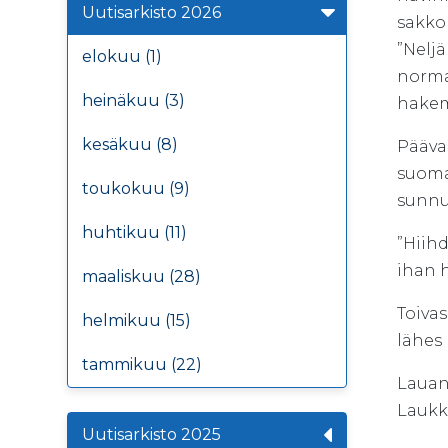
Uutisarkisto 2026
sakkok
”Neljä
elokuu (1)
normaa
heinäkuu (3)
hakem
kesäkuu (8)
Pääva
suoma
toukokuu (9)
sunnu
huhtikuu (11)
”Hiihd
ihan h
maaliskuu (28)
Toiva
helmikuu (15)
lähes
tammikuu (22)
Lauan
Laukk
Uutisarkisto 2025