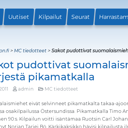
Uutiset
Kilpailut
Seurat
Harrasta
on.fi
>
MC tiedotteet
>
Sakot pudottivat suomalaismieh
kot pudottivat suomalai
rjestä pikamatkalla
.2011
admin
MC tiedotteet
laismiehet eivät selvinneet pikamatkalta takaa-a
sa osakilpailussa Östersundissa. Pikamatkalla Timo Ant
en 90:s. Kilpailun voitti isäntämaa Ruotsin Carl Johan 
yt Norjan Tarjei Bö. Kärkikaksikko hävisi kilpailusta 