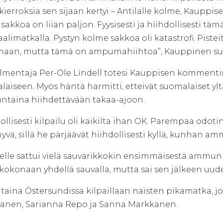
ierroksia sen sijaan kertyi – Antilalle kolme, Kauppise
 sakkoa on liian paljon. Fyysisesti ja hiihdollisesti t
limatkalla. Pystyn kolme sakkoa oli katastrofi. Pistei
aan, mutta tämä on ampumahiihtoa”, Kauppinen s
lmentaja Per-Ole Lindell totesi Kauppisen kommen
laiseen. Myös häntä harmitti, etteivät suomalaiset yl
ntaina hiihdettävään takaa-ajoon.
ollisesti kilpailu oli kaikilta ihan OK. Parempaa odot
yvä, sillä he pärjäävät hiihdollisesti kyllä, kunhan am
selle sattui vielä sauvarikkokin ensimmäisestä ammun
 kokonaan yhdellä sauvalla, mutta sai sen jälkeen uud
taina Östersundissa kilpaillaan naisten pikamatka, j
anen, Sarianna Repo ja Sanna Markkanen.