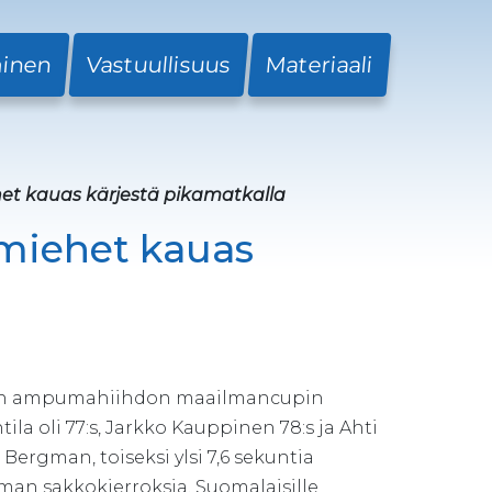
minen
Vastuullisuus
Materiaali
et kauas kärjestä pikamatkalla
smiehet kauas
joon ampumahiihdon maailmancupin
ila oli 77:s, Jarkko Kauppinen 78:s ja Ahti
Bergman, toiseksi ylsi 7,6 sekuntia
ilman sakkokierroksia. Suomalaisille