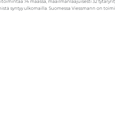
toimintaa 74 maassa, maailmanlaajuisesti 32 tytäryrity
stä syntyy ulkomailla. Suomessa Viessmann on toiminut