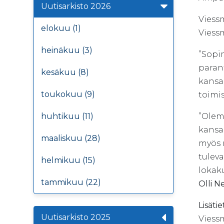
Uutisarkisto 2026
Viess
elokuu (1)
Viess
heinäkuu (3)
”Sopi
paran
kesäkuu (8)
kansa
toukokuu (9)
toimi
huhtikuu (11)
”Olem
kansai
maaliskuu (28)
myös 
tulev
helmikuu (15)
lokak
tammikuu (22)
Olli 
Lisätie
Uutisarkisto 2025
Viess