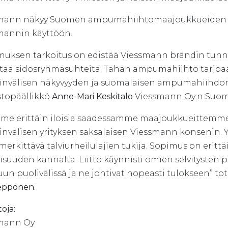
mann näkyy Suomen ampumahiihtomaajoukkueiden pi
mannin käyttöön.
muksen tarkoitus on edistää Viessmann brändin tunn
taa sidosryhmäsuhteita. Tähän ampumahiihto tarjoaa
invälisen näkyvyyden ja suomalaisen ampumahiihdon
stopäällikkö
Anne-Mari Keskitalo
Viessmann Oy:n Suome
me erittäin iloisia saadessamme maajoukkueittemme
nvälisen yrityksen saksalaisen Viessmann konsenin. Yr
merkittävä talviurheilulajien tukija. Sopimus on erit
aisuuden kannalta. Liitto käynnisti omien selvitysten
uun puolivälissä ja ne johtivat nopeasti tulokseen” 
Nepponen
.
toja:
mann Oy