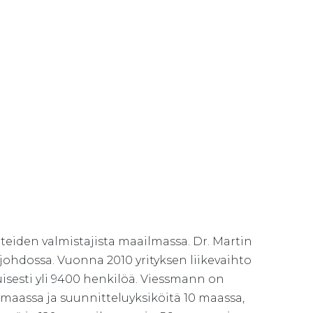
teiden valmistajista maailmassa. Dr. Martin
ohdossa. Vuonna 2010 yrityksen liikevaihto
isesti yli 9400 henkilöä. Viessmann on
2 maassa ja suunnitteluyksiköitä 10 maassa,