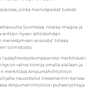
possa, jonka mainospaikat tulevat
ettavuutta Suomessa, nostaa imagoa ja
 erittäin hyvän lähtökohdan
 menestymisen ansiosta” toteaa
n toimistosta.
 1.pääyhteistyökumppaniksi merkittävän
itys on vahva toimija omalla alallaan ja
täin merkittävä Ampumahiihtoliiton
 pohjalta neuvottelut Viessmannin kanssa
toteaa Ampumahiihtoliiton puheenjohtaja