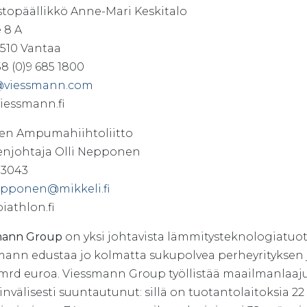
stopäällikkö Anne-Mari Keskitalo
e 8 A
1510 Vantaa
58 (0)9 685 1800
@viessmann.com
iessmann.fi
n Ampumahiihtoliitto
njohtaja Olli Nepponen
13043
nepponen@mikkeli.fi
iathlon.fi
mann Group
on yksi johtavista lämmitysteknologiatuot
mann edustaa jo kolmatta sukupolvea perheyrityksen j
7 mrd euroa. Viessmann Group työllistää maailmanlaaju
nvälisesti suuntautunut: sillä on tuotantolaitoksia 2