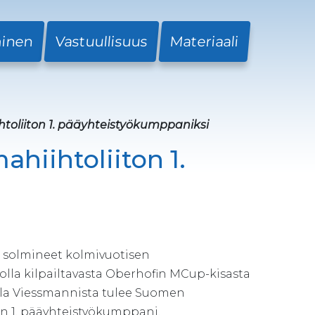
minen
Vastuullisuus
Materiaali
liiton 1. pääyhteistyökumppaniksi
iihtoliiton 1.
 solmineet kolmivuotisen
olla kilpailtavasta Oberhofin MCup-kisasta
lla Viessmannista tulee Suomen
n 1. pääyhteistyökumppani.