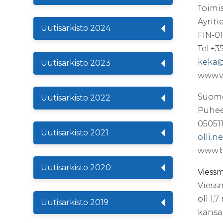
Toimi
Äyriti
Uutisarkisto 2024
FIN-0
Tel:+3
keka
Uutisarkisto 2023
www.v
Suome
Uutisarkisto 2022
Puhee
05051
Uutisarkisto 2021
olli.
www.b
Uutisarkisto 2020
Viess
Viess
oli 1,
Uutisarkisto 2019
kansai