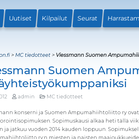
Uutiset
Kilpailut
Seurat
Harrasta
on.fi
>
MC tiedotteet
>
Viessmann Suomen Ampumahiihto
essmann Suomen Ampumah
äyhteistyökumppaniksi
2012
admin
MC tiedotteet
mann konserni ja Suomen Ampumahiihtoliitto ry ovat
orointisopimuksen. Sopimuskausi alkaa heti tällä viik
en ja jatkuu vuoden 2014 kauden loppuun. Sopimukse
ahiihtoliitto ry:n miesten ja naisten maajoukkueide