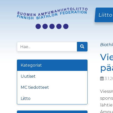
Liitto
Biathl
Vi
pä
Kategoriat
Uutiset
3.1.
MC tiedotteet
Viess
spons
Liitto
lähti
Ampum