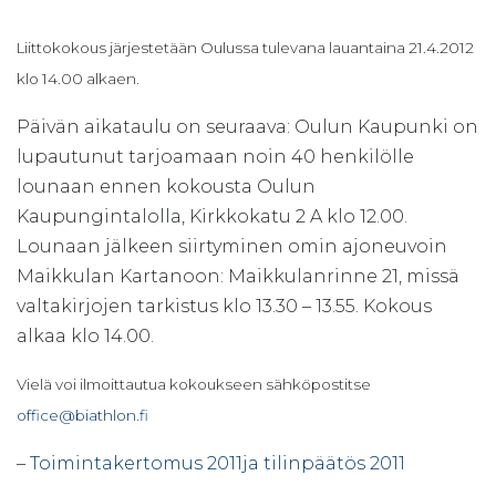
Liittokokous järjestetään Oulussa tulevana lauantaina 21.4.2012
klo 14.00 alkaen.
Päivän aikataulu on seuraava: Oulun Kaupunki on
lupautunut tarjoamaan noin 40 henkilölle
lounaan ennen kokousta Oulun
Kaupungintalolla, Kirkkokatu 2 A klo 12.00.
Lounaan jälkeen siirtyminen omin ajoneuvoin
Maikkulan Kartanoon: Maikkulanrinne 21, missä
valtakirjojen tarkistus klo 13.30 – 13.55. Kokous
alkaa klo 14.00.
Vielä voi ilmoittautua kokoukseen sähköpostitse
office@biathlon.fi
–
Toimintakertomus 2011ja tilinpäätös 2011