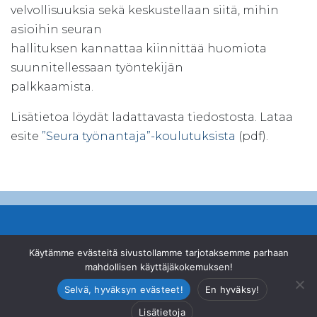
velvollisuuksia sekä keskustellaan siitä, mihin
asioihin seuran
hallituksen kannattaa kiinnittää huomiota
suunnitellessaan työntekijän
palkkaamista.
Lisätietoa löydät ladattavasta tiedostosta. Lataa
esite
”Seura työnantaja”-koulutuksista
(pdf).
© Suomen Ampumahiihtoliitto ry
Käytämme evästeitä sivustollamme tarjotaksemme parhaan
mahdollisen käyttäjäkokemuksen!
Valimotie 10, 00380 Helsinki
|
+358 46 878 2200
|
office@biathlon.fi
Selvä, hyväksyn evästeet!
En hyväksy!
Lisätietoja