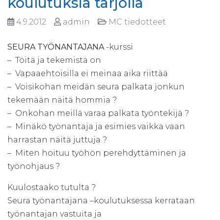
koulutuksia tarjolla
4.9.2012
admin
MC tiedotteet
SEURA TYÖNANTAJANA
-kurssi
– Töitä ja tekemistä on
– Vapaaehtoisilla ei meinaa aika riittää
– Voisikohan meidän seura palkata jonkun
tekemään näitä hommia ?
– Onkohan meillä varaa palkata työntekijä ?
– Minäkö työnantaja ja esimies vaikka vaan
harrastan näitä juttuja ?
– Miten hoituu työhön perehdyttäminen ja
työnohjaus ?
Kuulostaako tutulta ?
Seura työnantajana –koulutuksessa kerrataan
työnantajan vastuita ja