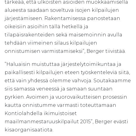
tärkeää, että ulkoisten asioiden muokkaamisella
alueesta saadaan soveltuva isojen kilpailujen
järjestämiseen. Rakentamisessa panostetaan
oikeisiin asioihin tällä hetkellä ja
tilapäisrakenteiden sekä maisemoinnin avulla
tehdään viimeinen silaus kilpailujen
onnistumisen varmistamiseksi”, Berger tiivistää.
”Haluaisin muistuttaa järjestelytoimikuntaa ja
paikallisesti kilpailujen eteen työskenteleviä siitä,
että vain yhdessä olemme vahvoja. Soutakaamme
siis samassa veneessä ja samaan suuntaan
pyrkien. Avoimen ja vuorovaikutteisen prosessin
kautta onnistumme varmasti toteuttamaan
Kontiolahdella ikimuistoiset
maailmanmestaruuskilpailut 2015”, Berger evästi
kisaorganisaatiota.