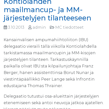
Kontiolahden
maailmancup- ja MM-
järjestelyjen tilanteeseen
3.10.2013
admin
MC tiedotteet
Kansainvälisen ampumahiihtoliiton (IBU)
delegaatio vieraili tällä viikolla Kontiolahdella
tarkistamassa maailmancupin ja MM-kisojen
järjestelyjen tilanteen. Tarkastuskäynnillä
paikalla olivat IBU:sta kilpailunjohtaja Franz
Berger, hänen assistenttinsa Borut Nunar ja
viestintäpäällikkö Peer Lange sekä Infrontin
edustajana Thomas Thrainer.
Delegaatio tutustui osa-alueittain järjestelyjen
etenemiseen sekä antoi neuvoja jatkoa ajatellen.