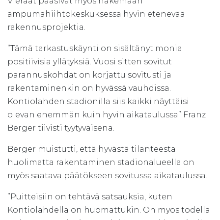
Vieraat pääsivät myös näkemään
ampumahiihtokeskuksessa hyvin etenevää
rakennusprojektia.
”Tämä tarkastuskäynti on sisältänyt monia
positiivisia yllätyksiä. Vuosi sitten sovitut
parannuskohdat on korjattu sovitusti ja
rakentaminenkin on hyvässä vauhdissa.
Kontiolahden stadionilla siis kaikki näyttäisi
olevan enemmän kuin hyvin aikataulussa” Franz
Berger tiivisti tyytyväisenä.
Berger muistutti, että hyvästä tilanteesta
huolimatta rakentaminen stadionalueella on
myös saatava päätökseen sovitussa aikataulussa.
”Puitteisiin on tehtävä satsauksia, kuten
Kontiolahdella on huomattukin. On myös todella