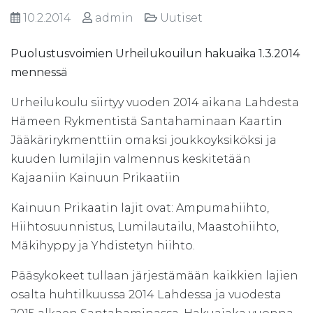
10.2.2014
admin
Uutiset
Puolustusvoimien Urheilukouilun hakuaika 1.3.2014
mennessä
Urheilukoulu siirtyy vuoden 2014 aikana Lahdesta
Hämeen Rykmentistä Santahaminaan Kaartin
Jääkärirykmenttiin omaksi joukkoyksiköksi ja
kuuden lumilajin valmennus keskitetään
Kajaaniin Kainuun Prikaatiin
Kainuun Prikaatin lajit ovat: Ampumahiihto,
Hiihtosuunnistus, Lumilautailu, Maastohiihto,
Mäkihyppy ja Yhdistetyn hiihto.
Pääsykokeet tullaan järjestämään kaikkien lajien
osalta huhtilkuussa 2014 Lahdessa ja vuodesta