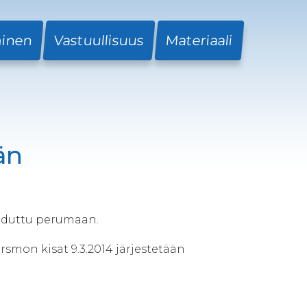
minen
Vastuullisuus
Materiaali
än
ouduttu perumaan.
arsmon kisat 9.3.2014 järjestetään