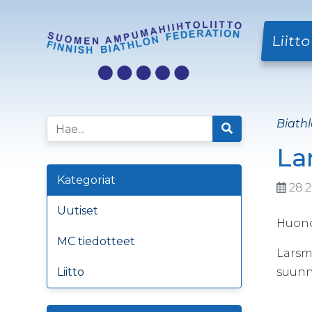
Liitto
Biathl
La
Kategoriat
28.2
Uutiset
Huono
MC tiedotteet
Larsmo
Liitto
suunni