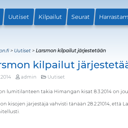
Uutiset
Kilpailut
Seurat
Harrasta
on.fi
>
Uutiset
>
Larsmon kilpailut järjestetään
rsmon kilpailut järjestetä
.2014
admin
Uutiset
n lumitilanteen takia Himangan kisat 8.3.2014 on j
n kisojen järjestäjä vahvisti tänään 28.2.21014, että L
tellusti.