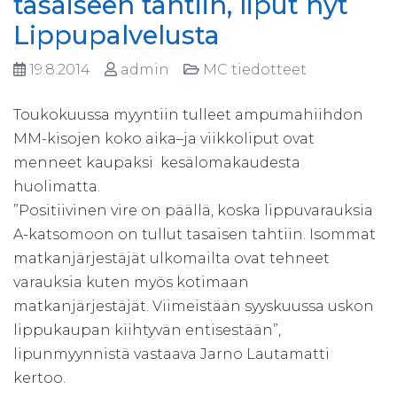
tasaiseen tahtiin, liput nyt
Lippupalvelusta
19.8.2014
admin
MC tiedotteet
Toukokuussa myyntiin tulleet ampumahiihdon
MM-kisojen koko aika–ja viikkoliput ovat
menneet kaupaksi kesälomakaudesta
huolimatta.
”Positiivinen vire on päällä, koska lippuvarauksia
A-katsomoon on tullut tasaisen tahtiin. Isommat
matkanjärjestäjät ulkomailta ovat tehneet
varauksia kuten myös kotimaan
matkanjärjestäjät. Viimeistään syyskuussa uskon
lippukaupan kiihtyvän entisestään”,
lipunmyynnistä vastaava Jarno Lautamatti
kertoo.