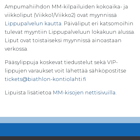
Ampumahiihdon MM-kilpailuiden kokoaika- ja
viikkoliput (Viikko1/Viikko2) ovat myynnissä
Lippupalvelun kautta
. Päiväliput eri katsomoihin
tulevat myyntiin Lippupalveluun lokakuun alussa.
Liput ovat toistaiseksi myynnissä ainoastaan
verkossa.
Pääsylippuja koskevat tiedustelut sekä VIP-
lippujen varaukset voit lähettää sähköpostitse
tickets@biathlon-kontiolahti.fi
Lipuista lisätietoa
MM-kisojen nettisivuilla
.