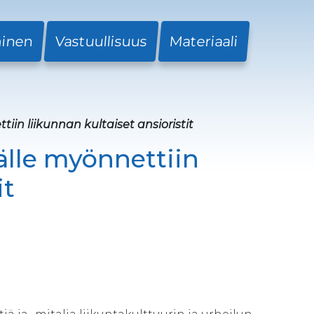
minen
Vastuullisuus
Materiaali
tiin liikunnan kultaiset ansioristit
källe myönnettiin
it