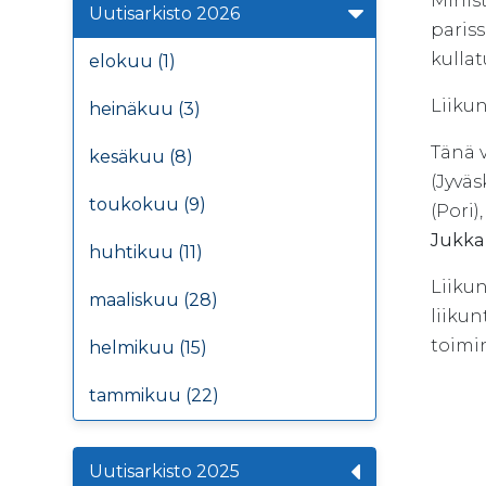
Minist
Uutisarkisto 2026
pariss
kullat
elokuu (1)
Liikun
heinäkuu (3)
Tänä 
kesäkuu (8)
(Jyväs
toukokuu (9)
(Pori)
Jukka
huhtikuu (11)
Liikun
maaliskuu (28)
liikun
toimi
helmikuu (15)
tammikuu (22)
Uutisarkisto 2025