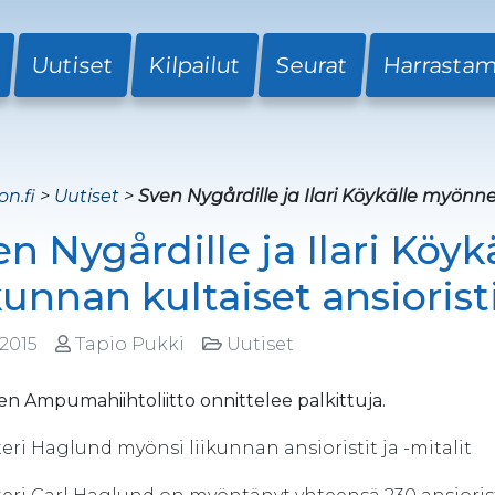
Uutiset
Kilpailut
Seurat
Harrasta
on.fi
>
Uutiset
>
Sven Nygårdille ja Ilari Köykälle myönnet
en Nygårdille ja Ilari Köy
kunnan kultaiset ansiorist
.2015
Tapio Pukki
Uutiset
 Ampumahiihtoliitto onnittelee palkittuja.
eri Haglund myönsi liikunnan ansioristit ja -mitalit