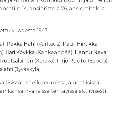
ä ja -mitalia liikuntakulttuurin ja urheilun
nnettiin 14, ansioristejä 76, ansiomitaleja
aettu vuodesta 1947.
a),
Pekka Hahl
(Varkaus),
Pauli Hintikka
o),
Ilari Köykkä
(Kankaanpää),
Hannu Neva
 Ruotsalainen
(Kerava),
Pirjo Ruutu
(Espoo),
slahti
(Jyväskylä).
isissa urheiluseuroissa, alueellisissa
nnan kansainvälisissä tehtävissä aktiivisesti