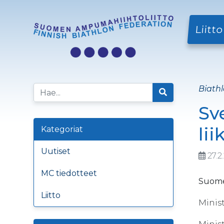
Liitto
Biathl
Sv
lii
Kategoriat
Uutiset
27.2
MC tiedotteet
Suomen
Liitto
Minist