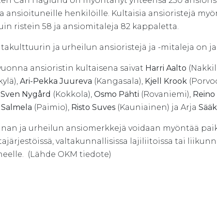
eri Carl Haglund on myöntänyt yhteensä 230 ansioristi
a ansioituneille henkilöille. Kultaisia ansioristejä myö
uin ristein 58 ja ansiomitaleja 82 kappaletta.
takulttuurin ja urheilun ansioristejä ja -mitaleja on j
vuonna ansioristin kultaisena saivat
Harri Aalto
(Nakkil
kylä),
Ari-Pekka Juureva
(Kangasala),
Kjell Krook
(Porvo
,
Sven Nygård
(Kokkola),
Osmo Pähti
(Rovaniemi),
Reino
 Salmela
(Paimio),
Risto Suves
(Kauniainen) ja Arja
Sääk
nan ja urheilun ansiomerkkejä voidaan myöntää paikall
tajärjestöissä, valtakunnallisissa lajiliitoissa tai liiku
neelle. (Lähde OKM tiedote)