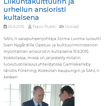
Liikuntakulttuurin ja
urheilun ansioristi
kultaisena
24.6.2015
Tapio Pukki
Uutiset
SAhL:n varapuheenjohtaja Jorma Luoma luovutti
Sven Nygårdille Opetus- ja kulttuuriministeriön
myöntämän ansioristin kultaisena 15.6.2015
Kokkolassa, missä oli järjestetty mitalin
luovutustilaisuus yhteistyössä Gamlakarleby
Idrotts Förening, Kokkolan kaupungin ja SAhL:n
kesken.