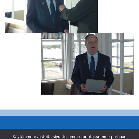
© Suomen Ampumahiihtoliitto ry
Käytämme evästeitä sivustollamme tarjotaksemme parhaan