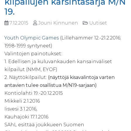
kilpailujen karsintasarja M/N
19.
7.12.2015
Jouni Kinnunen
Uutiset
Youth Olympic Games
(Lillehammer 12.-21.2.2016;
1998-1999 syntyneet)
Valintojen painotukset:
1. Edellisen ja kuluvankauden kansainväliset
kilpailut (NMM, EYOF)
2. Näyttökilpailut:
(näyttöjä kisavalintoja varten
antavien tulee osallistua M/N19-sarjaan)
Kontiolahti 19.-20.12.2015
Mikkeli 2.1.2016
Iisvesi 3.1.2016,
Kauhajoki 17.1.2016
SAhL esittää joukkueen Suomen