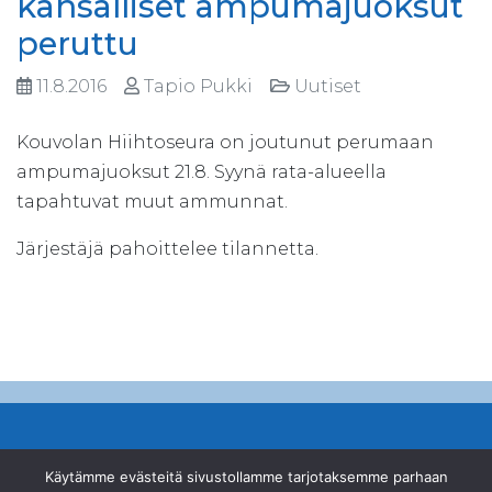
kansalliset ampumajuoksut
peruttu
11.8.2016
Tapio Pukki
Uutiset
Kouvolan Hiihtoseura on joutunut perumaan
ampumajuoksut 21.8. Syynä rata-alueella
tapahtuvat muut ammunnat.
Järjestäjä pahoittelee tilannetta.
© Suomen Ampumahiihtoliitto ry
Käytämme evästeitä sivustollamme tarjotaksemme parhaan