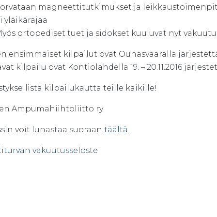
orvataan magneettitutkimukset ja leikkaustoimenpi
i yläikärajaa
yös ortopediset tuet ja sidokset kuuluvat nyt vakuutu
 ensimmäiset kilpailut ovat Ounasvaaralla järjestettävät
vat kilpailu ovat Kontiolahdella 19. – 20.11.2016 järjest
yksellistä kilpailukautta teille kaikille!
n Ampumahiihtoliitto ry
ssin voit lunastaa suoraan
täältä
.
titurvan vakuutusseloste