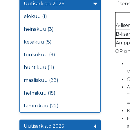
Uutisarkisto 2026
Lisens
elokuu (1)
A-lisen
heinäkuu (3)
B-lise
kesäkuu (8)
Amppa
OP on
toukokuu (9)
T
huhtikuu (11)
V
O
maaliskuu (28)
A
helmikuu (15)
T
v
tammikuu (22)
K
H
Uutisarkisto 2025
a