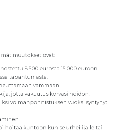
immät muutokset ovat:
stettu 8.500 eurosta 15.000 euroon.
ssa tapahtumasta.
 aiheuttamaan vammaan
ijä, jotta vakuutus korvasi hoidon.
rkiksi voimanponnistuksen vuoksi syntynyt
eaminen.
hoitaa kuntoon kun se urheilijalle tai