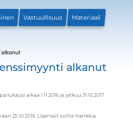
minen
Vastuullisuus
Materiaali
i alkanut
senssimyynti alkanut
ukausi alkaa 1.11.2016 ja jatkuu 31.10.2017
än 25.10.2016. Lisenssit voitte hankkia