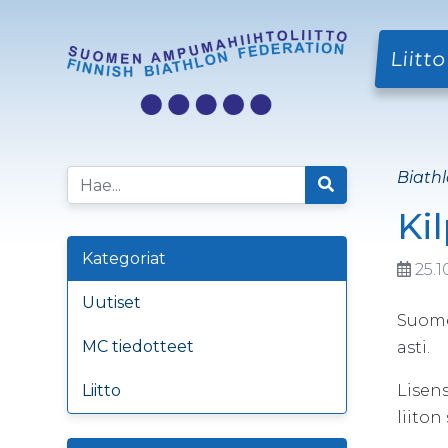
Liitto
Biathl
Ki
Kategoriat
25.1
Uutiset
Suomen
MC tiedotteet
asti.
Liitto
Lisens
liiton