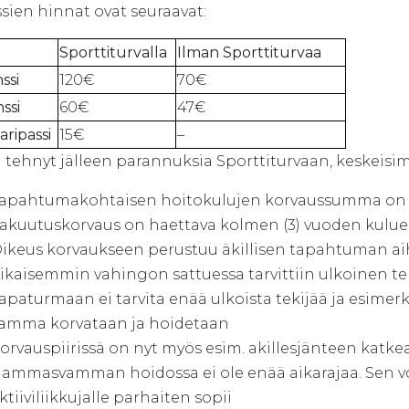
sien hinnat ovat seuraavat:
Sporttiturvalla
Ilman Sporttiturvaa
ssi
120€
70€
nssi
60€
47€
ripassi
15€
–
 tehnyt jälleen parannuksia Sporttiturvaan, keskeis
apahtumakohtaisen hoitokulujen korvaussumma on no
akuutuskorvaus on haettava kolmen (3) vuoden kulue
ikeus korvaukseen perustuu äkillisen tapahtuman
ikaisemmin vahingon sattuessa tarvittiin ulkoinen tek
apaturmaan ei tarvita enää ulkoista tekijää ja esime
amma korvataan ja hoidetaan
orvauspiirissä on nyt myös esim. akillesjänteen katk
ammasvamman hoidossa ei ole enää aikarajaa. Sen voi 
ktiiviliikkujalle parhaiten sopii