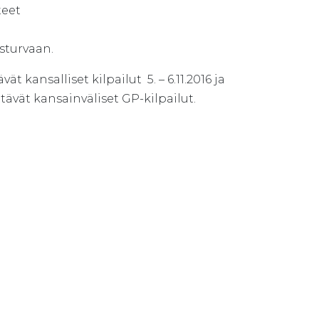
teet
sturvaan.
 kansalliset kilpailut 5. – 6.11.2016 ja
ettävät kansainväliset GP-kilpailut.