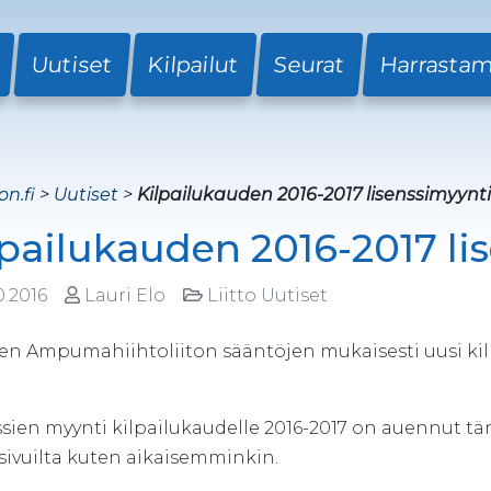
Uutiset
Kilpailut
Seurat
Harrasta
on.fi
>
Uutiset
>
Kilpailukauden 2016-2017 lisenssimyynt
lpailukauden 2016-2017 li
0.2016
Lauri Elo
Liitto Uutiset
 Ampumahiihtoliiton sääntöjen mukaisesti uusi kilpail
sien myynti kilpailukaudelle 2016-2017 on auennut tänä
 sivuilta kuten aikaisemminkin.