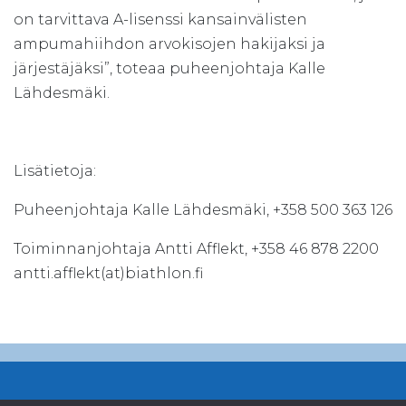
on tarvittava A-lisenssi kansainvälisten
ampumahiihdon arvokisojen hakijaksi ja
järjestäjäksi”, toteaa puheenjohtaja Kalle
Lähdesmäki.
Lisätietoja:
Puheenjohtaja Kalle Lähdesmäki, +358 500 363 126
Toiminnanjohtaja Antti Afflekt, +358 46 878 2200
antti.afflekt(at)biathlon.fi