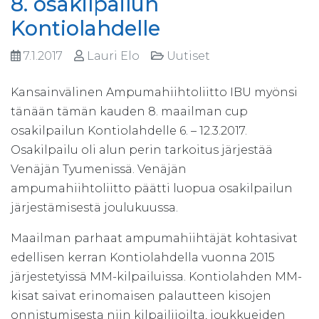
8. osakilpailun
Kontiolahdelle
7.1.2017
Lauri Elo
Uutiset
Kansainvälinen Ampumahiihtoliitto IBU myönsi
tänään tämän kauden 8. maailman cup
osakilpailun Kontiolahdelle 6. – 12.3.2017.
Osakilpailu oli alun perin tarkoitus järjestää
Venäjän Tyumenissä. Venäjän
ampumahiihtoliitto päätti luopua osakilpailun
järjestämisestä joulukuussa.
Maailman parhaat ampumahiihtäjät kohtasivat
edellisen kerran Kontiolahdella vuonna 2015
järjestetyissä MM-kilpailuissa. Kontiolahden MM-
kisat saivat erinomaisen palautteen kisojen
onnistumisesta niin kilpailijoilta, joukkueiden