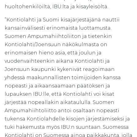
huoltohenkilöiltä, IBU:lta ja kisayleisöltä.
”Kontiolahti ja Suomi kisajärjestäjänä nauttii
kansainvälisesti erinomaista luottamusta.
Suomen Ampumahiihtoliiton ja tietenkin
Kontiolahti/Joensuun näkökulmasta on
erinomaisen hieno asia, että joulun ja
vuodenvaihteenkin aikana Kontiolahti ja
Joensuun kaupunki kykenivät reagoimaan
yhdessä maakunnallisten toimijoiden kanssa
nopeasti ja aikaansaamaan päätöksen ja
lupauksen IBU:lle, että Kontiolahti voi kisat
järjestää nopeallakin aikataululla. Suomen
Ampumahiihtoliitto antoi osaltaan nopeasti
tukensa Kontiolahdelle kisojen järjestämiseksi ja
tuki hakemusta myös IBU:n suuntaan. Suomessa
Kontiolahti on Suomessa ainoa paikkakunta, jolla