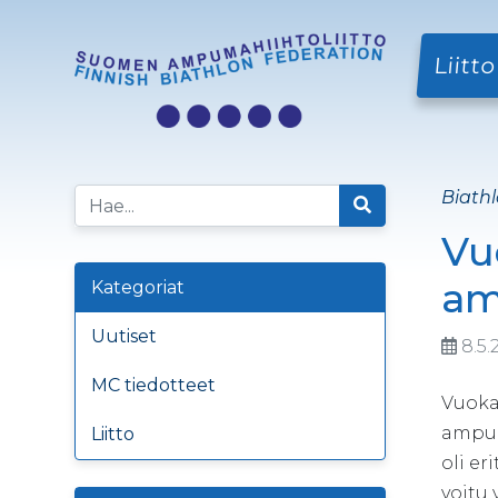
Liitto
Biathl
Vu
am
Kategoriat
Uutiset
8.5.
MC tiedotteet
Vuokat
ampuma
Liitto
oli er
voitu v