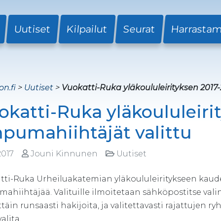
Uutiset
Kilpailut
Seurat
Harrasta
on.fi
>
Uutiset
>
Vuokatti-Ruka yläkoululeirityksen 2017
okatti-Ruka yläkoululeiri
pumahiihtäjät valittu
2017
Jouni Kinnunen
Uutiset
ti-Ruka Urheiluakatemian yläkoululeiritykseen kaudell
hiihtäjää. Valituille ilmoitetaan sähköpostitse valin
ittäin runsaasti hakijoita, ja valitettavasti rajattujen 
alita.