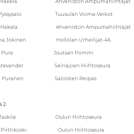
i Mäkelä Ahveniston Ampumahiihtäjät
 Pyssysalo Tuusulan Voima-Veikot
a Hakala Ahveniston Ampumahiihtäjät
ina Jokinen Hollolan Urheilijat-46
ra Pura Joutsan Pommi
i Stevander Seinäjoen Hiihtoseura
tu Puranen Saloisten Reipas
 2.
a Taskila Oulun Hiihtoseura
i Pirttikoski Oulun Hiihtoseura