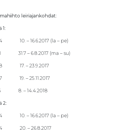
hiihto leiriajankohdat:
 1:
4 10. – 16.6.2017 (la – pe)
1 31.7 – 6.8.2017 (ma – su)
8 17. – 23.9.2017
7 19. – 25.11.2017
15 8. – 14.4.2018
 2:
4 10. – 16.6.2017 (la – pe)
34 20. – 26.8.2017