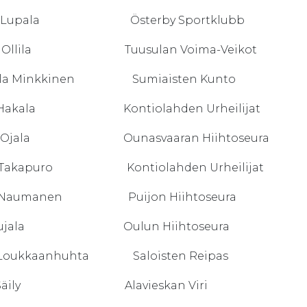
mi Lupala Österby Sportklubb
la Ollila Tuusulan Voima-Veikot
lla Minkkinen Sumiaisten Kunto
 Hakala Kontiolahden Urheilijat
i Ojala Ounasvaaran Hiihtoseura
a Takapuro Kontiolahden Urheilijat
 Naumanen Puijon Hiihtoseura
i Kujala Oulun Hiihtoseura
e Loukkaanhuhta Saloisten Reipas
o Säily Alavieskan Viri