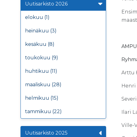
Uutisarkisto 2026
Ensimm
elokuu (1)
maast
heinäkuu (3)
kesäkuu (8)
AMPU
toukokuu (9)
Ryhmä
huhtikuu (11)
Artt
maaliskuu (28)
Henr
helmikuu (15)
Seve
tammikuu (22)
Ilar
Ville
Uutisarkisto 2025