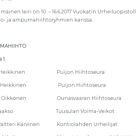
äinen leiri on 10. – 16.6.2017 Vuokatin Urheiluopistoll
o- ja ampumahiihtoryhmien kanssa.
MAHIIHTO
 1.
u Heikkinen Puijon Hiihtoseura
i Heikkinen Puijon Hiihtoseura
ri Oikkonen Ounasvaaran Hiihtoseura
i Laakso Tuusulan Voima-Veikot
-Valtteri Karvinen Kontiolahden Urheilijat