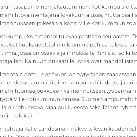
ärän tasapainoinen jakautuminen. Kotikumpu aloitta
ahiihtovalmentajana lokakuun alussa, mutta osalli
valmennukseen jo kesän aikana. Ville Kotikummun sop
 Kotikumpu kommentoi tulevaa pestiään seuraavasti: ”
yteiset kuukaudet, jolloin luomme pohjaa tulevaa tal
tiimiä, jossa on osaavia ja innokkaita ihmisiä. Iso kiit
tajalleni Kainuun prikaatille, jotka ovat mahdollistan
lmentaja Antti Leppävuori on tyytyväinen saadessaa
e on ehdoton ammattilainen ampumahiihdossa ja er
ahiihtomaajoukkueen valmennukseen työparinani a
styötä Ville Kotikummun kanssa. Suomen ampumahiiht
la oli rohkaiseva. Maajoukkueessa sekä Talent-ryhmäs
iin tuloksiin.”
njohtaja Kalle Lähdesmäki näkee tulevan kauden val