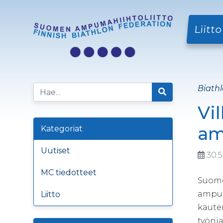
Liitto
Biathl
Vi
am
Kategoriat
Uutiset
30.5
MC tiedotteet
Suome
ampum
Liitto
kaute
työnj