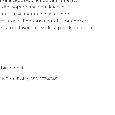
ntaja Leppävuoren työparina herätti
tävän työparin maajoukkueelle.
taisten valmentajien ja muiden
odostavat valmennustiimin. Uskomme sen
a eri tavoin tulevalle kilpailukaudelle ja
)biathlon.fi
 Petri Rolig, 050 577 4245