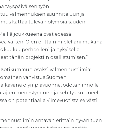
a täyspäiväisen työn
stuu valmennuksen suunniteluun ja
imus kattaa tulevan olympiakauden.
Meillä joukkueena ovat edessä
vea varten. Olen erittäin mielelläni mukana
os kuuluu perheelleni ja nykyiselle
eet tähän projektiin osallistumisen.”
n Kotikummun osaksi valmennustiimiä:
inomainen vahvistus Suomen
lkavana olympiavuonna, odotan innolla
äjien menestyminen ja kehitys kuluneella
sä on potentiaalia viimevuotista selvästi
mennustiimin antavan erittäin hyvän tuen