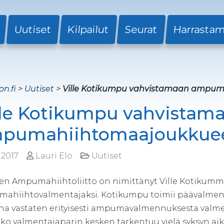
Uutiset
Kilpailut
Seurat
Harrasta
on.fi
>
Uutiset
>
Ville Kotikumpu vahvistamaan ampum
lle Kotikumpu vahvistam
pumahiihtomaajoukkuee
.2017
Lauri Elo
Uutiset
n Ampumahiihtoliitto on nimittänyt Ville Kotiku
ahiihtovalmentajaksi. Kotikumpu toimii päävalment
na vastaten erityisesti ampumavalmennuksesta valm
ako valmentajaparin kesken tarkentuu vielä syksyn a