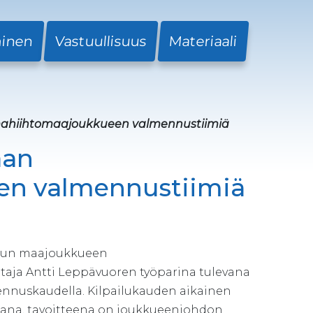
minen
Vastuullisuus
Materiaali
ahiihtomaajoukkueen valmennustiimiä
aan
n valmennustiimiä
mmun maajoukkueen
aja Antti Leppävuoren työparina tulevana
ennuskaudella.
Kilpailukauden aikainen
ikana, tavoitteena on joukkueenjohdon