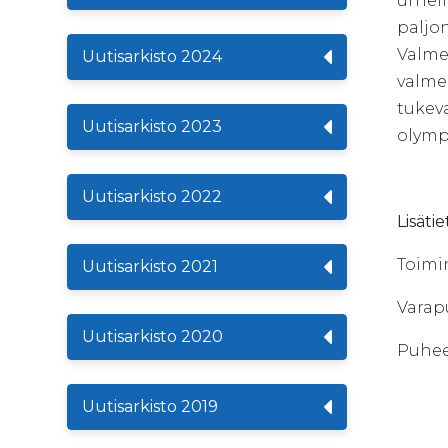
urhei
paljo
Valme
Uutisarkisto 2024
valme
tukev
Uutisarkisto 2023
olymp
Uutisarkisto 2022
Lisätie
Toimin
Uutisarkisto 2021
Varap
Uutisarkisto 2020
Puhee
Uutisarkisto 2019