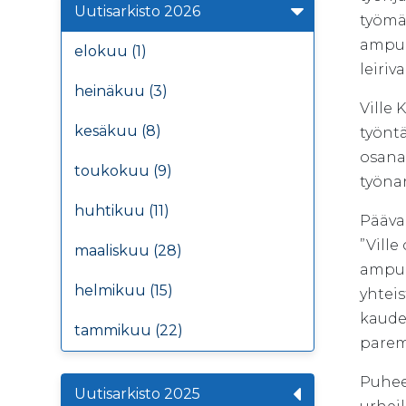
Uutisarkisto 2026
työmä
ampum
elokuu (1)
leiri
heinäkuu (3)
Ville
kesäkuu (8)
työntä
osana 
toukokuu (9)
työnan
huhtikuu (11)
Pääva
”Vill
maaliskuu (28)
ampum
helmikuu (15)
yhtei
kaudel
tammikuu (22)
paremp
Puhee
Uutisarkisto 2025