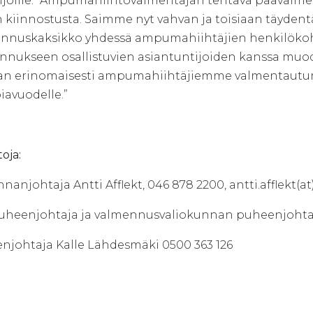
lijoille: ”Ampumahiihtovalmentajan tehtävä päävalme
n kiinnostusta. Saimme nyt vahvan ja toisiaan täyden
nnuskaksikko yhdessä ampumahiihtäjien henkilökoh
nnukseen osallistuvien asiantuntijoiden kanssa mu
an erinomaisesti ampumahiihtäjiemme valmentautumist
iavuodelle.”
toja:
nanjohtaja Antti Afflekt, 046 878 2200, antti.afflekt(at
uheenjohtaja ja valmennusvaliokunnan puheenjohtaja
njohtaja Kalle Lähdesmäki 0500 363 126