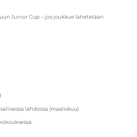
uun Junior Cup – jos joukkue lähetetään
M
llisessa lähdössä (maaliskuu)
 kokouksessa.