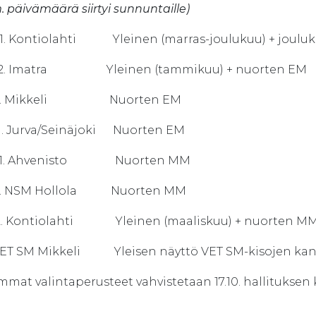
 päivämäärä siirtyi sunnuntaille)
9.11. Kontiolahti Yleinen (marras-joulukuu) + jouluk
7.12. Imatra Yleinen (tammikuu) + nuorten EM
14.1. Mikkeli Nuorten EM
1.1. Jurva/Seinäjoki Nuorten EM
28.1. Ahvenisto Nuorten MM
1.2. NSM Hollola Nuorten MM
8.2. Kontiolahti Yleinen (maaliskuu) + nuorten M
 VET SM Mikkeli Yleisen näyttö VET SM-kisojen kansa
mmat valintaperusteet vahvistetaan 17.10. hallituksen