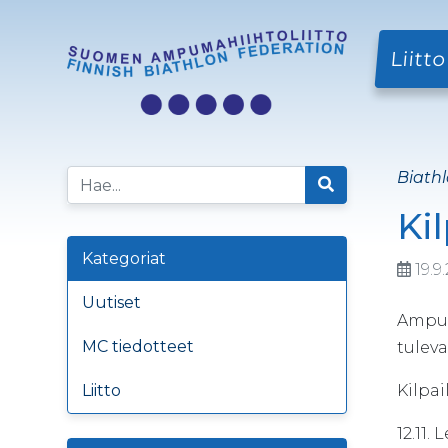
Liitto
Biathl
Ki
Kategoriat
19.9
Uutiset
Ampum
MC tiedotteet
tuleva
Liitto
Ki
12.11