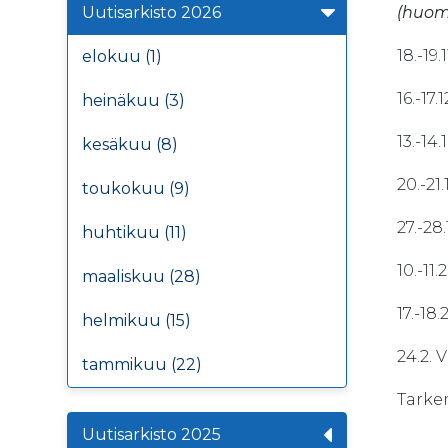
Uutisarkisto 2026
(huom.
18.-1
elokuu (1)
16.-1
heinäkuu (3)
13.-
kesäkuu (8)
20.-2
toukokuu (9)
27.-
huhtikuu (11)
10.-1
maaliskuu (28)
17.-1
helmikuu (15)
24.2.
tammikuu (22)
Tarke
Uutisarkisto 2025