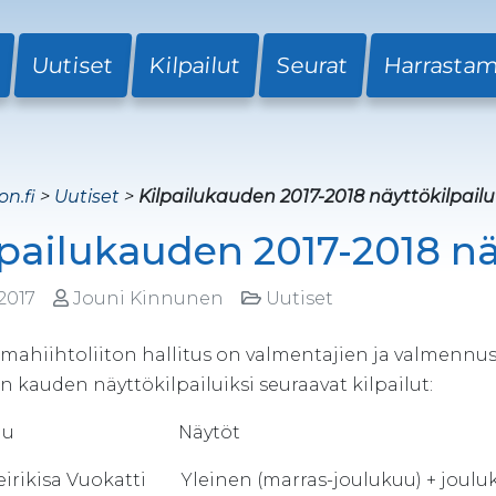
Uutiset
Kilpailut
Seurat
Harrasta
on.fi
>
Uutiset
>
Kilpailukauden 2017-2018 näyttökilpailu
lpailukauden 2017-2018 nä
.2017
Jouni Kinnunen
Uutiset
ahiihtoliiton hallitus on valmentajien ja valmennus
n kauden näyttökilpailuiksi seuraavat kilpailut:
lpailu Näytöt
. Leirikisa Vuokatti Yleinen (marras-joulukuu) + joul