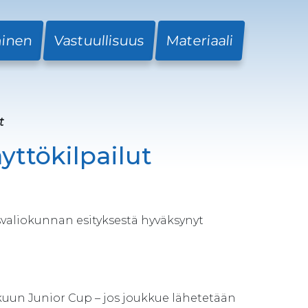
minen
Vastuullisuus
Materiaali
t
yttökilpailut
valiokunnan esityksestä hyväksynyt
ukuun Junior Cup – jos joukkue lähetetään