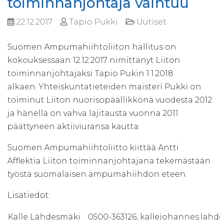
toiminnanjohtaja vaihtuu
22.12.2017
Tapio Pukki
Uutiset
Suomen Ampumahiihtoliiton hallitus on
kokouksessaan 12.12.2017 nimittänyt Liiton
toiminnanjohtajaksi Tapio Pukin 1.1.2018
alkaen. Yhteiskuntatieteiden maisteri Pukki on
toiminut Liiton nuorisopäällikkönä vuodesta 2012
ja hänellä on vahva lajitausta vuonna 2011
päättyneen aktiiviuransa kautta.
Suomen Ampumahiihtoliitto kiittää Antti
Afflektia Liiton toiminnanjohtajana tekemästään
työstä suomalaisen ampumahiihdon eteen.
Lisätiedot:
Kalle Lähdesmäki
0500-363126, kallejohannes.lah