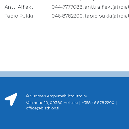
Antti Afflekt
044-7777088, antti.afflekt(at)biat
Tapio Pukki
046-8782200, tapio.pukki(at)biat
© Suomen Ampumahiihtoliitto ry
Valimotie 10, 00380 Helsinki
|
+358 46 878 2200
|
office@biathlon.fi