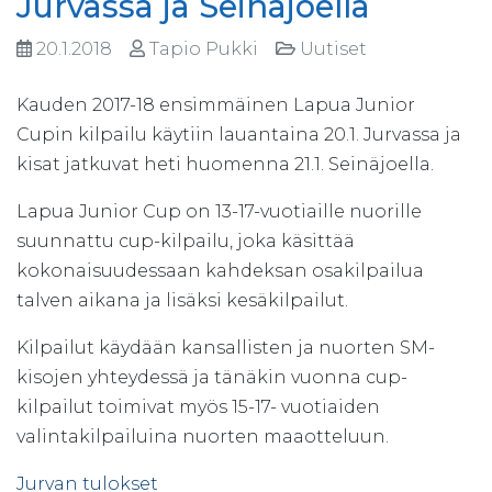
Jurvassa ja Seinäjoella
20.1.2018
Tapio Pukki
Uutiset
Kauden 2017-18 ensimmäinen Lapua Junior
Cupin kilpailu käytiin lauantaina 20.1. Jurvassa ja
kisat jatkuvat heti huomenna 21.1. Seinäjoella.
Lapua Junior Cup on 13-17-vuotiaille nuorille
suunnattu cup-kilpailu, joka käsittää
kokonaisuudessaan kahdeksan osakilpailua
talven aikana ja lisäksi kesäkilpailut.
Kilpailut käydään kansallisten ja nuorten SM-
kisojen yhteydessä ja tänäkin vuonna cup-
kilpailut toimivat myös 15-17- vuotiaiden
valintakilpailuina nuorten maaotteluun.
Jurvan tulokset