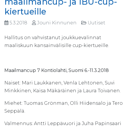
maailmancup- ja IBU-cup-
kiertueille
5.3.2018
Jouni Kinnunen
Uutiset
Hallitus on vahvistanut joukkuevalinnat
maaliskuun kansainvälisille cup-kiertueille.
Maailmancup 7 Kontiolahti, Suomi 6.-11.3.2018
Naiset: Mari Laukkanen, Venla Lehtonen, Suvi
Minkkinen, Kaisa Mäkäräinen ja Laura Toivanen.
Miehet: Tuomas Grönman, Olli Hiidensalo ja Tero
Seppälä.
Valmennus: Antti Leppävuori ja Juha Papinsaari