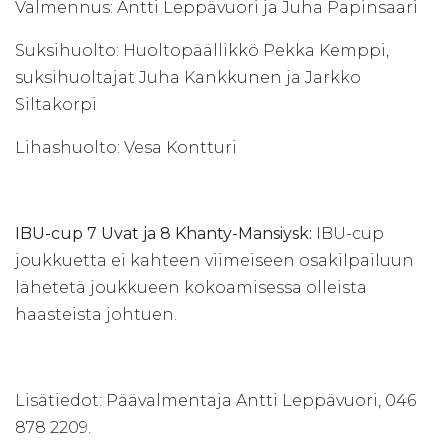
Valmennus: Antti Leppävuori ja Juha Papinsaari
Suksihuolto: Huoltopäällikkö Pekka Kemppi,
suksihuoltajat Juha Kankkunen ja Jarkko
Siltakorpi
Lihashuolto: Vesa Kontturi
IBU-cup 7 Uvat ja 8 Khanty-Mansiysk:
IBU-cup
joukkuetta ei kahteen viimeiseen osakilpailuun
lähetetä joukkueen kokoamisessa olleista
haasteista johtuen.
Lisätiedot: Päävalmentaja Antti Leppävuori, 046
878 2209.