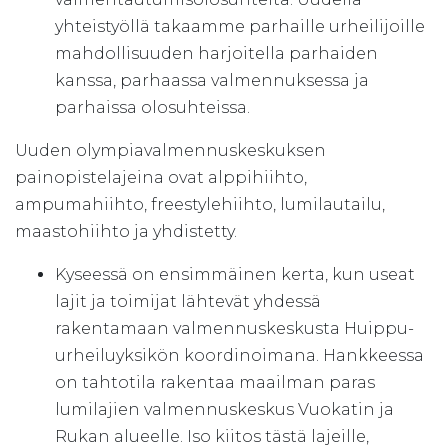
yhteistyöllä takaamme parhaille urheilijoille
mahdollisuuden harjoitella parhaiden
kanssa, parhaassa valmennuksessa ja
parhaissa olosuhteissa.
Uuden olympiavalmennuskeskuksen
painopistelajeina ovat alppihiihto,
ampumahiihto, freestylehiihto, lumilautailu,
maastohiihto ja yhdistetty.
Kyseessä on ensimmäinen kerta, kun useat
lajit ja toimijat lähtevät yhdessä
rakentamaan valmennuskeskusta Huippu-
urheiluyksikön koordinoimana. Hankkeessa
on tahtotila rakentaa maailman paras
lumilajien valmennuskeskus Vuokatin ja
Rukan alueelle. Iso kiitos tästä lajeille,