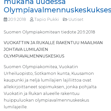
mukana uudessa
Olympiavalmennuskeskukse
20.9.2018
Tapio Pukki
Uutiset
Suomen Olympiakomitean tiedote 20.9.2018
VUOKATTIIN JA RUKALLE RAKENTUU MAAILMAN
JOHTAVA LUMILAJIEN
OLYMPIAVALMENNUSKESKUS
Suomen Olympiakomitea, Vuokatin
Urheiluopisto, Sotkamon kunta, Kuusamon
kaupunki ja neljä lumilajien lajiliittoa ovat
allekirjoittaneet sopimuksen, jonka pohjalta
Vuokatin ja Rukan alueelle rakentuu
huippuluokan olympiavalmennuskeskus
lumilajeille.