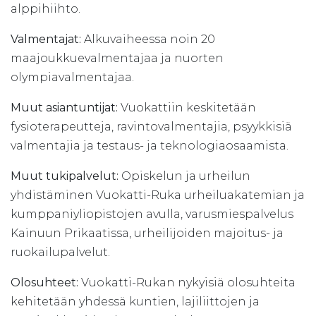
alppihiihto.
Valmentajat:
Alkuvaiheessa noin 20
maajoukkuevalmentajaa ja nuorten
olympiavalmentajaa.
Muut asiantuntijat:
Vuokattiin keskitetään
fysioterapeutteja, ravintovalmentajia, psyykkisiä
valmentajia ja testaus- ja teknologiaosaamista.
Muut tukipalvelut:
Opiskelun ja urheilun
yhdistäminen Vuokatti-Ruka urheiluakatemian ja
kumppaniyliopistojen avulla, varusmiespalvelus
Kainuun Prikaatissa, urheilijoiden majoitus- ja
ruokailupalvelut.
Olosuhteet:
Vuokatti-Rukan nykyisiä olosuhteita
kehitetään yhdessä kuntien, lajiliittojen ja