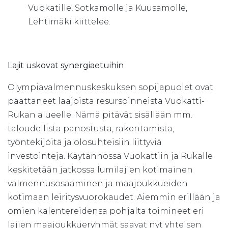
Vuokatille, Sotkamolle ja Kuusamolle,
Lehtimäki kiittelee.
Lajit uskovat synergiaetuihin
Olympiavalmennuskeskuksen sopijapuolet ovat
päättäneet laajoista resursoinneista Vuokatti-
Rukan alueelle. Nämä pitävät sisällään mm.
taloudellista panostusta, rakentamista,
työntekijöitä ja olosuhteisiin liittyviä
investointeja. Käytännössä Vuokattiin ja Rukalle
keskitetään jatkossa lumilajien kotimainen
valmennusosaaminen ja maajoukkueiden
kotimaan leiritysvuorokaudet. Aiemmin erillään ja
omien kalentereidensa pohjalta toimineet eri
lajien maajoukkueryhmät saavat nyt yhteisen