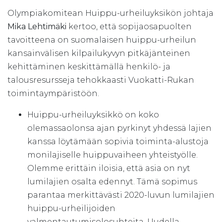
Olympiakomitean Huippu-urheiluyksikön johtaja
Mika Lehtimäki
kertoo, että sopijaosapuolten
tavoitteena on suomalaisen huippu-urheilun
kansainvälisen kilpailukyvyn pitkäjänteinen
kehittäminen keskittämällä henkilö- ja
talousresursseja tehokkaasti Vuokatti-Rukan
toimintaympäristöön.
Huippu-urheiluyksikkö on koko
olemassaolonsa ajan pyrkinyt yhdessä lajien
kanssa löytämään sopivia toiminta-alustoja
monilajiselle huippuvaiheen yhteistyölle.
Olemme erittäin iloisia, että asia on nyt
lumilajien osalta edennyt. Tämä sopimus
parantaa merkittävästi 2020-luvun lumilajien
huippu-urheilijoiden
valmentautumisolosuhteita. Uudella