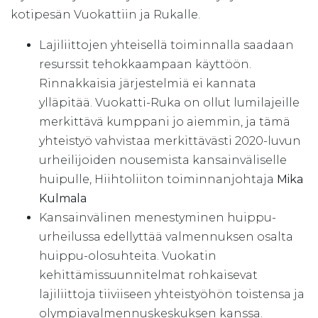
kotipesän Vuokattiin ja Rukalle.
Lajiliittojen yhteisellä toiminnalla saadaan
resurssit tehokkaampaan käyttöön.
Rinnakkaisia järjestelmiä ei kannata
ylläpitää. Vuokatti-Ruka on ollut lumilajeille
merkittävä kumppani jo aiemmin, ja tämä
yhteistyö vahvistaa merkittävästi 2020-luvun
urheilijoiden nousemista kansainväliselle
huipulle, Hiihtoliiton toiminnanjohtaja
Mika
Kulmala
Kansainvälinen menestyminen huippu-
urheilussa edellyttää valmennuksen osalta
huippu-olosuhteita. Vuokatin
kehittämissuunnitelmat rohkaisevat
lajiliittoja tiiviiseen yhteistyöhön toistensa ja
olympiavalmennuskeskuksen kanssa.