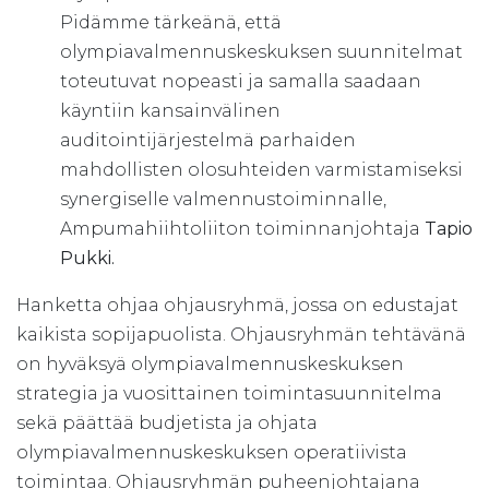
Pidämme tärkeänä, että
olympiavalmennuskeskuksen suunnitelmat
toteutuvat nopeasti ja samalla saadaan
käyntiin kansainvälinen
auditointijärjestelmä parhaiden
mahdollisten olosuhteiden varmistamiseksi
synergiselle valmennustoiminnalle,
Ampumahiihtoliiton toiminnanjohtaja
Tapio
Pukki.
Hanketta ohjaa ohjausryhmä, jossa on edustajat
kaikista sopijapuolista. Ohjausryhmän tehtävänä
on hyväksyä olympiavalmennuskeskuksen
strategia ja vuosittainen toimintasuunnitelma
sekä päättää budjetista ja ohjata
olympiavalmennuskeskuksen operatiivista
toimintaa. Ohjausryhmän puheenjohtajana