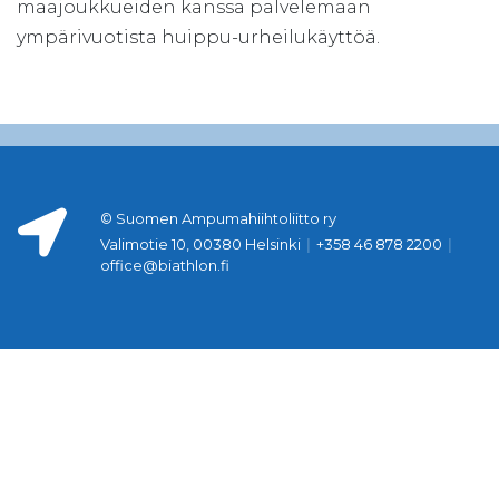
maajoukkueiden kanssa palvelemaan
ympärivuotista huippu-urheilukäyttöä.
© Suomen Ampumahiihtoliitto ry
Valimotie 10, 00380 Helsinki
|
+358 46 878 2200
|
office@biathlon.fi