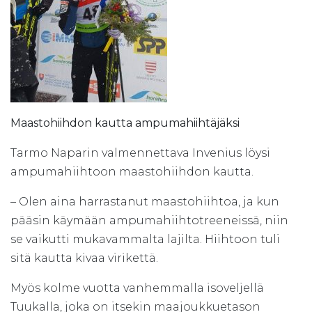
Maastohiihdon kautta ampumahiihtäjäksi
Tarmo Naparin valmennettava Invenius löysi
ampumahiihtoon maastohiihdon kautta.
– Olen aina harrastanut maastohiihtoa, ja kun
pääsin käymään ampumahiihtotreeneissä, niin
se vaikutti mukavammalta lajilta. Hiihtoon tuli
sitä kautta kivaa virikettä.
Myös kolme vuotta vanhemmalla isoveljellä
Tuukalla, joka on itsekin maajoukkuetason