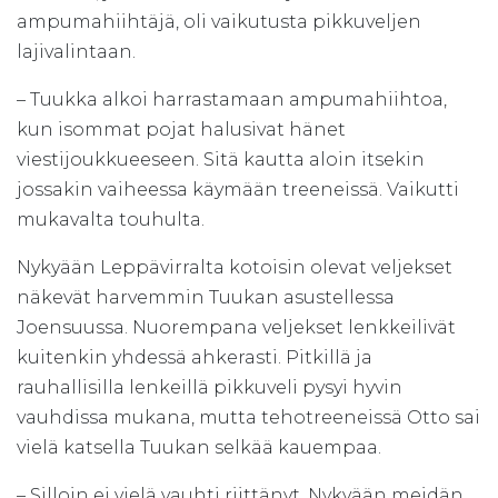
ampumahiihtäjä, oli vaikutusta pikkuveljen
lajivalintaan.
– Tuukka alkoi harrastamaan ampumahiihtoa,
kun isommat pojat halusivat hänet
viestijoukkueeseen. Sitä kautta aloin itsekin
jossakin vaiheessa käymään treeneissä. Vaikutti
mukavalta touhulta.
Nykyään Leppävirralta kotoisin olevat veljekset
näkevät harvemmin Tuukan asustellessa
Joensuussa. Nuorempana veljekset lenkkeilivät
kuitenkin yhdessä ahkerasti. Pitkillä ja
rauhallisilla lenkeillä pikkuveli pysyi hyvin
vauhdissa mukana, mutta tehotreeneissä Otto sai
vielä katsella Tuukan selkää kauempaa.
– Silloin ei vielä vauhti riittänyt. Nykyään meidän