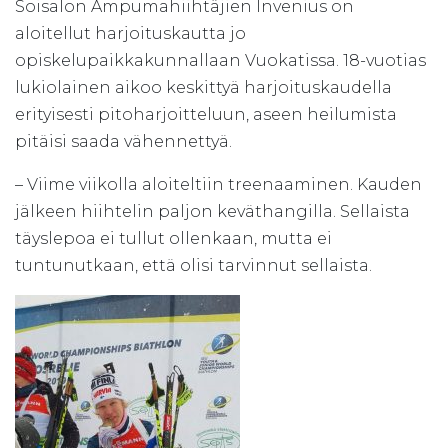
Soisalon Ampumahiihtäjien Invenius on
aloitellut harjoituskautta jo
opiskelupaikkakunnallaan Vuokatissa. 18-vuotias
lukiolainen aikoo keskittyä harjoituskaudella
erityisesti pitoharjoitteluun, aseen heilumista
pitäisi saada vähennettyä.
– Viime viikolla aloiteltiin treenaaminen. Kauden
jälkeen hiihtelin paljon keväthangilla. Sellaista
täyslepoa ei tullut ollenkaan, mutta ei
tuntunutkaan, että olisi tarvinnut sellaista.