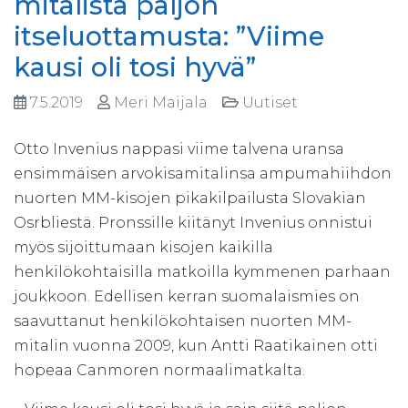
mitalista paljon
itseluottamusta: ”Viime
kausi oli tosi hyvä”
7.5.2019
Meri Maijala
Uutiset
Otto Invenius nappasi viime talvena uransa
ensimmäisen arvokisamitalinsa ampumahiihdon
nuorten MM-kisojen pikakilpailusta Slovakian
Osrbliestä. Pronssille kiitänyt Invenius onnistui
myös sijoittumaan kisojen kaikilla
henkilökohtaisilla matkoilla kymmenen parhaan
joukkoon. Edellisen kerran suomalaismies on
saavuttanut henkilökohtaisen nuorten MM-
mitalin vuonna 2009, kun Antti Raatikainen otti
hopeaa Canmoren normaalimatkalta.