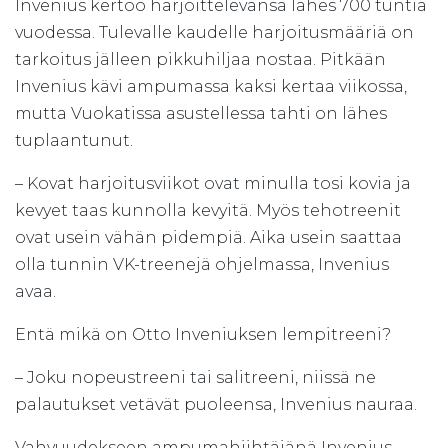
Invenius kertoo harjoittelevansa lähes 700 tuntia
vuodessa. Tulevalle kaudelle harjoitusmääriä on
tarkoitus jälleen pikkuhiljaa nostaa. Pitkään
Invenius kävi ampumassa kaksi kertaa viikossa,
mutta Vuokatissa asustellessa tahti on lähes
tuplaantunut.
– Kovat harjoitusviikot ovat minulla tosi kovia ja
kevyet taas kunnolla kevyitä. Myös tehotreenit
ovat usein vähän pidempiä. Aika usein saattaa
olla tunnin VK-treenejä ohjelmassa, Invenius
avaa.
Entä mikä on Otto Inveniuksen lempitreeni?
– Joku nopeustreeni tai salitreeni, niissä ne
palautukset vetävät puoleensa, Invenius nauraa.
Vahvuudekseen ampumahiihtäjänä Invenius