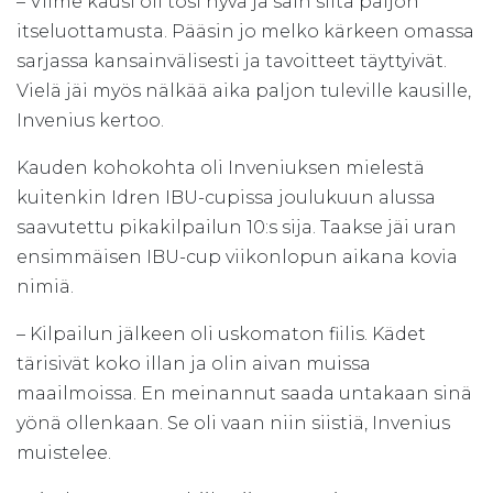
– Viime kausi oli tosi hyvä ja sain siitä paljon
itseluottamusta. Pääsin jo melko kärkeen omassa
sarjassa kansainvälisesti ja tavoitteet täyttyivät.
Vielä jäi myös nälkää aika paljon tuleville kausille,
Invenius kertoo.
Kauden kohokohta oli Inveniuksen mielestä
kuitenkin Idren IBU-cupissa joulukuun alussa
saavutettu pikakilpailun 10:s sija. Taakse jäi uran
ensimmäisen IBU-cup viikonlopun aikana kovia
nimiä.
– Kilpailun jälkeen oli uskomaton fiilis. Kädet
tärisivät koko illan ja olin aivan muissa
maailmoissa. En meinannut saada untakaan sinä
yönä ollenkaan. Se oli vaan niin siistiä, Invenius
muistelee.