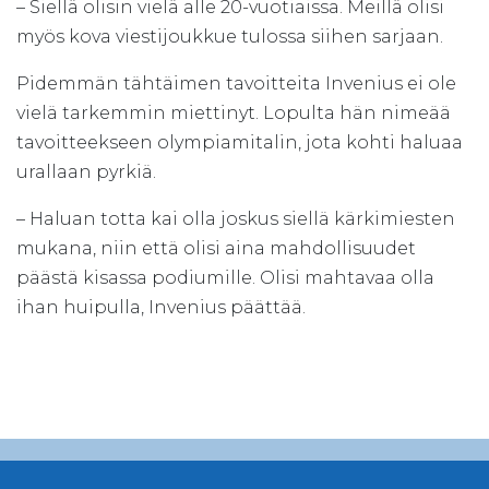
– Siellä olisin vielä alle 20-vuotiaissa. Meillä olisi
myös kova viestijoukkue tulossa siihen sarjaan.
Pidemmän tähtäimen tavoitteita Invenius ei ole
vielä tarkemmin miettinyt. Lopulta hän nimeää
tavoitteekseen olympiamitalin, jota kohti haluaa
urallaan pyrkiä.
– Haluan totta kai olla joskus siellä kärkimiesten
mukana, niin että olisi aina mahdollisuudet
päästä kisassa podiumille. Olisi mahtavaa olla
ihan huipulla, Invenius päättää.