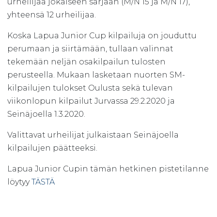
urheilijaa jokaiseen sarjaan (M/N 15 ja M/N 17),
yhteensä 12 urheilijaa.
Koska Lapua Junior Cup kilpailuja on jouduttu
perumaan ja siirtämään, tullaan valinnat
tekemään neljän osakilpailun tulosten
perusteella. Mukaan lasketaan nuorten SM-
kilpailujen tulokset Oulusta sekä tulevan
viikonlopun kilpailut Jurvassa 29.2.2020 ja
Seinäjoella 1.3.2020.
Valittavat urheilijat julkaistaan Seinäjoella
kilpailujen päätteeksi.
Lapua Junior Cupin tämän hetkinen pistetilanne
löytyy
TÄSTÄ