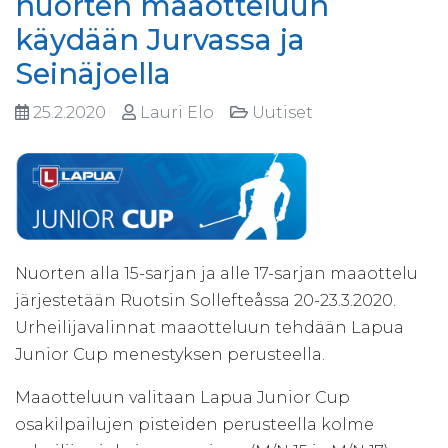
nuorten maaotteluun
käydään Jurvassa ja
Seinäjoella
25.2.2020
Lauri Elo
Uutiset
Nuorten alla 15-sarjan ja alle 17-sarjan maaottelu
järjestetään Ruotsin Sollefteåssa 20-23.3.2020.
Urheilijavalinnat maaotteluun tehdään Lapua
Junior Cup menestyksen perusteella.
Maaotteluun valitaan Lapua Junior Cup
osakilpailujen pisteiden perusteella kolme