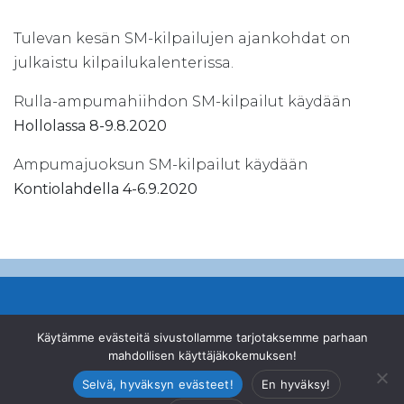
Tulevan kesän SM-kilpailujen ajankohdat on
julkaistu kilpailukalenterissa.
Rulla-ampumahiihdon SM-kilpailut käydään
Hollolassa 8-9.8.2020
Ampumajuoksun SM-kilpailut käydään
Kontiolahdella 4-6.9.2020
© Suomen Ampumahiihtoliitto ry
Käytämme evästeitä sivustollamme tarjotaksemme parhaan
mahdollisen käyttäjäkokemuksen!
Valimotie 10, 00380 Helsinki
|
+358 46 878 2200
|
office@biathlon.fi
Selvä, hyväksyn evästeet!
En hyväksy!