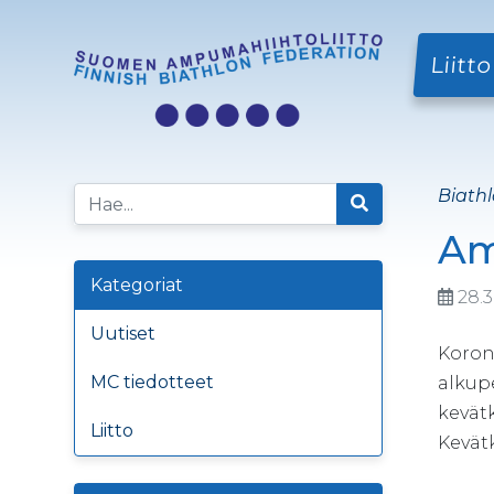
Liitto
Biathl
Am
Kategoriat
28.
Uutiset
Koron
MC tiedotteet
alkup
kevät
Liitto
Kevät