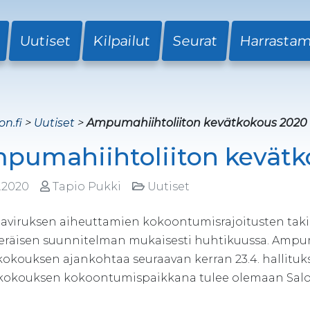
Uutiset
Kilpailut
Seurat
Harrasta
on.fi
>
Uutiset
>
Ampumahiihtoliiton kevätkokous 2020
pumahiihtoliiton kevätk
3.2020
Tapio Pukki
Uutiset
aviruksen aiheuttamien kokoontumisrajoitusten takia 
eräisen suunnitelman mukaisesti huhtikuussa. Ampuma
kokouksen ajankohtaa seuraavan kerran 23.4. hallituk
kokouksen kokoontumispaikkana tulee olemaan Salo j