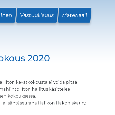
minen
Vastuullisuus
Materiaali
okous 2020
liiton kevätkokousta ei voida pitää
hiihtoliiton hallitus käsittelee
sen kokouksessa.
a isäntäseurana Halikon Hakoniskat ry.