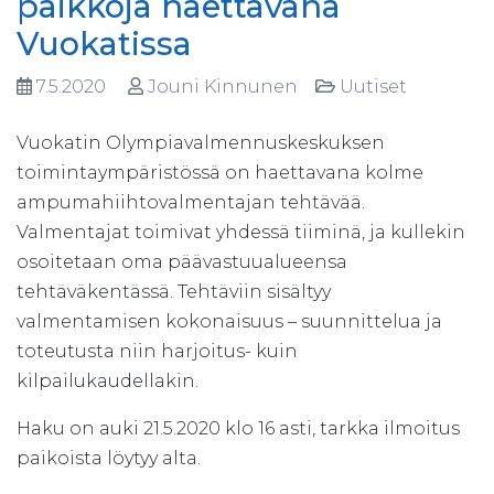
paikkoja haettavana
Vuokatissa
7.5.2020
Jouni Kinnunen
Uutiset
Vuokatin Olympiavalmennuskeskuksen
toimintaympäristössä on haettavana kolme
ampumahiihtovalmentajan tehtävää.
Valmentajat toimivat yhdessä tiiminä, ja kullekin
osoitetaan oma päävastuualueensa
tehtäväkentässä. Tehtäviin sisältyy
valmentamisen kokonaisuus – suunnittelua ja
toteutusta niin harjoitus- kuin
kilpailukaudellakin.
Haku on auki 21.5.2020 klo 16 asti, tarkka ilmoitus
paikoista löytyy alta.