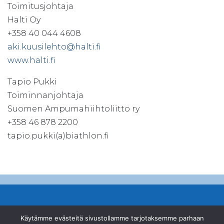
Toimitusjohtaja
Halti Oy
+358 40 044 4608
aki.kuusilehto@halti.fi
www.halti.fi
Tapio Pukki
Toiminnanjohtaja
Suomen Ampumahiihtoliitto ry
+358 46 878 2200
tapio.pukki(a)biathlon.fi
© Suomen Ampumahiihtoliitto ry
Käytämme evästeitä sivustollamme tarjotaksemme parhaan