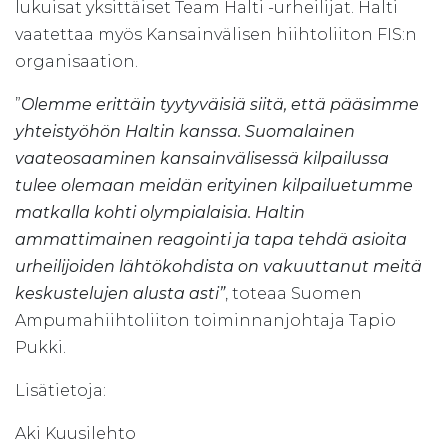
lukuisat yksittäiset Team Halti -urheilijat. Halti
vaatettaa myös Kansainvälisen hiihtoliiton FIS:n
organisaation.
”
Olemme erittäin tyytyväisiä siitä, että pääsimme
yhteistyöhön Haltin kanssa. Suomalainen
vaateosaaminen kansainvälisessä kilpailussa
tulee olemaan meidän erityinen kilpailuetumme
matkalla kohti olympialaisia. Haltin
ammattimainen reagointi ja tapa tehdä asioita
urheilijoiden lähtökohdista on vakuuttanut meitä
keskustelujen alusta asti”
, toteaa Suomen
Ampumahiihtoliiton toiminnanjohtaja Tapio
Pukki.
Lisätietoja:
Aki Kuusilehto