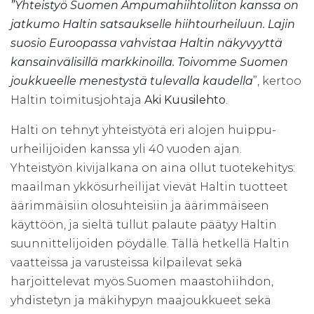
”Yhteistyö Suomen Ampumahiihtoliiton kanssa on
jatkumo Haltin satsaukselle hiihtourheiluun. Lajin
suosio Euroopassa vahvistaa Haltin näkyvyyttä
kansainvälisillä markkinoilla. Toivomme Suomen
joukkueelle menestystä tulevalla kaudella
”, kertoo
Haltin toimitusjohtaja
Aki Kuusilehto
.
Halti on tehnyt yhteistyötä eri alojen huippu-
urheilijoiden kanssa yli 40 vuoden ajan.
Yhteistyön kivijalkana on aina ollut tuotekehitys:
maailman ykkösurheilijat vievät Haltin tuotteet
äärimmäisiin olosuhteisiin ja äärimmäiseen
käyttöön, ja sieltä tullut palaute päätyy Haltin
suunnittelijoiden pöydälle. Tällä hetkellä Haltin
vaatteissa ja varusteissa kilpailevat sekä
harjoittelevat myös Suomen maastohiihdon,
yhdistetyn ja mäkihypyn maajoukkueet sekä