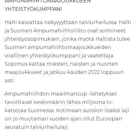
AMPUMAHIIHTOMAAJOUKKUEEN
YHTEISTYÖKUMPPANI
Halti kasvattaa näkyvyyttään talviurheilussa. Halti
ja Suomen Ampumahiihtoliitto ovat solmineet
yhteistyösopimuksen, jonka myötä Haltista tulee
Suomen ampumahiihtomaajoukkueiden
virallinen yhteistyökumppani ja vaatettaja.
Sopimus kattaa miesten, naisten ja nuorten
maajoukkueet ja jatkuu kauden 21/22 loppuun
asti.
Ampumahiihdon maailmancup -lähetykset
tavoittavat keskimäärin lähes miljoona tv-
katsojaa Suomessa. Kotimaan suosion lisäksi laji
on jo muutaman vuoden ajan ollut Euroopan
seuratuin talviurheilulaji.