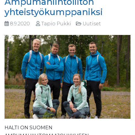
Ampumahiihtoliiton
yhteistyökumppaniksi
8.9.2020
Tapio Pukki
Uutiset
HALTI ON SUOMEN