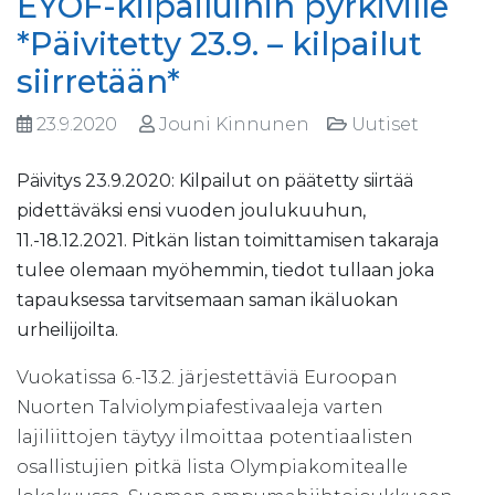
EYOF-kilpailuihin pyrkiville
*Päivitetty 23.9. – kilpailut
siirretään*
23.9.2020
Jouni Kinnunen
Uutiset
Päivitys 23.9.2020: Kilpailut on päätetty siirtää
pidettäväksi ensi vuoden joulukuuhun,
11.-18.12.2021. Pitkän listan toimittamisen takaraja
tulee olemaan myöhemmin, tiedot tullaan joka
tapauksessa tarvitsemaan saman ikäluokan
urheilijoilta.
Vuokatissa 6.-13.2. järjestettäviä Euroopan
Nuorten Talviolympiafestivaaleja varten
lajiliittojen täytyy ilmoittaa potentiaalisten
osallistujien pitkä lista Olympiakomitealle