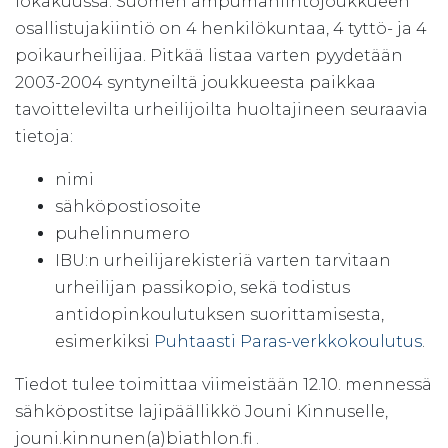
lokakuussa. Suomen ampumahiihtojoukkueen
osallistujakiintiö on 4 henkilökuntaa, 4 tyttö- ja 4
poikaurheilijaa. Pitkää listaa varten pyydetään
2003-2004 syntyneiltä joukkueesta paikkaa
tavoittelevilta urheilijoilta huoltajineen seuraavia
tietoja:
nimi
sähköpostiosoite
puhelinnumero
IBU:n urheilijarekisteriä varten tarvitaan
urheilijan passikopio, sekä todistus
antidopinkoulutuksen suorittamisesta,
esimerkiksi
Puhtaasti Paras-verkkokoulutus
.
Tiedot tulee toimittaa viimeistään 12.10. mennessä
sähköpostitse lajipäällikkö Jouni Kinnuselle,
jouni.kinnunen(a)biathlon.fi .