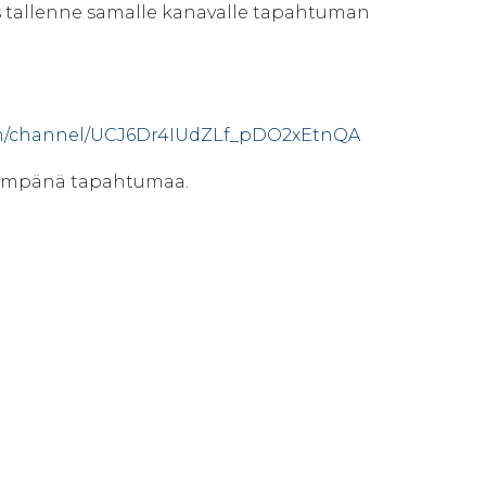
s tallenne samalle kanavalle tapahtuman
om/channel/UCJ6Dr4IUdZLf_pDO2xEtnQA
lähempänä tapahtumaa.