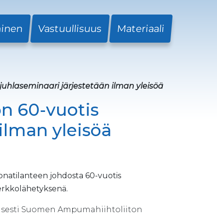
minen
Vastuullisuus
Materiaali
uhlaseminaari järjestetään ilman yleisöä
n 60-vuotis
ilman yleisöä
onatilanteen johdosta 60-vuotis
verkkolähetyksenä.
aisesti Suomen Ampumahiihtoliiton