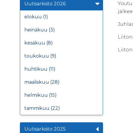
Youtu
Uutisarkisto 2026
jälkee
elokuu (1)
Juhlas
heinäkuu (3)
Liito
kesäkuu (8)
Liito
toukokuu (9)
huhtikuu (11)
maaliskuu (28)
helmikuu (15)
tammikuu (22)
Uutisarkisto 2025