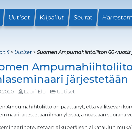
Uutiset
Kilpailut
Seurat
Harrasta
on.fi
>
Uutiset
>
Suomen Ampumahiihtoliiton 60-vuotis j
omen Ampumahiihtoliito
hlaseminaari järjestetään 
0.2020
Lauri Elo
Uutiset
 Ampumahiihtoliitto on päättänyt, että vallitsevan kor
eminaari järjestetään ilman yleisöä, ainoastaan suorana 
seminaari toteutetaan alkuperäisen aikataulun muk