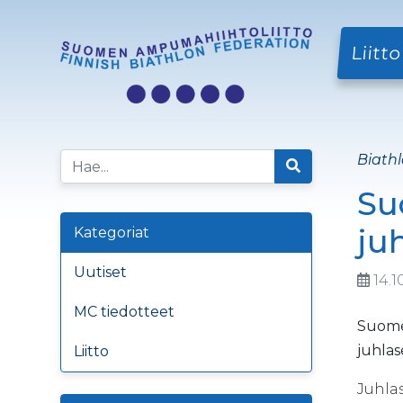
Liitto
Biathl
Su
ju
Kategoriat
Uutiset
14.1
MC tiedotteet
Suomen
juhlas
Liitto
Juhla