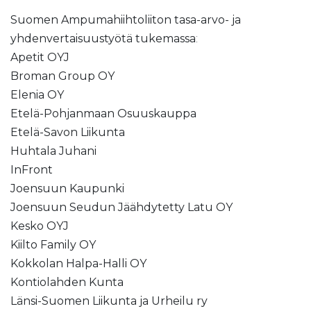
Suomen Ampumahiihtoliiton tasa-arvo- ja
yhdenvertaisuustyötä tukemassa
:
Apetit OYJ
Broman Group OY
Elenia OY
Etelä-Pohjanmaan Osuuskauppa
Etelä-Savon Liikunta
Huhtala Juhani
InFront
Joensuun Kaupunki
Joensuun Seudun Jäähdytetty Latu OY
Kesko OYJ
Kiilto Family OY
Kokkolan Halpa-Halli OY
Kontiolahden Kunta
Länsi-Suomen Liikunta ja Urheilu ry