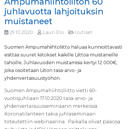
Ampumahiihtoliiton 60
juhlavuotta lahjoituksin
muistaneet
29.10.2020
Lauri Elo
Uutiset
Suomen Ampumahiihtoliitto haluaa kunnioittavasti
esittää suuret kiitokset kaikille Liittoa muistaneille
tahoille. Juhlavuoden muistamisia kertyi 12 000€,
joka osoitetaan Liiton tasa-arvo- ja
yhdenvertaisuustyöhön.
Suomen Ampumahiihtoliitto vietti 60-
vuotisjuhliaan 17.10.2020 tasa-arvo- ja
yhdenvertaisuusseminaarin merkeissä.
Koronatilanteen takia juhlaseminaari
toteutettiin webinaarina. Paikalla olivat pääosa