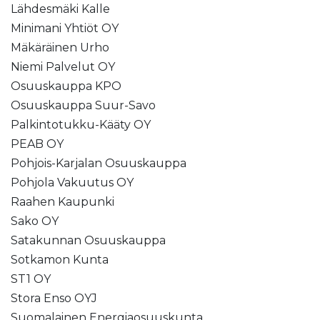
Lähdesmäki Kalle
Minimani Yhtiöt OY
Mäkäräinen Urho
Niemi Palvelut OY
Osuuskauppa KPO
Osuuskauppa Suur-Savo
Palkintotukku-Kääty OY
PEAB OY
Pohjois-Karjalan Osuuskauppa
Pohjola Vakuutus OY
Raahen Kaupunki
Sako OY
Satakunnan Osuuskauppa
Sotkamon Kunta
ST1 OY
Stora Enso OYJ
Suomalainen Energiaosuuskunta