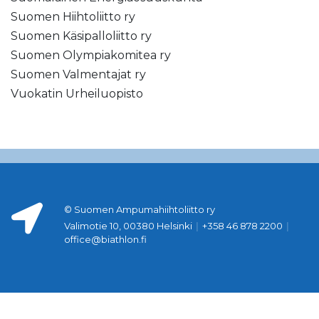
Suomen Hiihtoliitto ry
Suomen Käsipalloliitto ry
Suomen Olympiakomitea ry
Suomen Valmentajat ry
Vuokatin Urheiluopisto
© Suomen Ampumahiihtoliitto ry
Valimotie 10, 00380 Helsinki
|
+358 46 878 2200
|
office@biathlon.fi