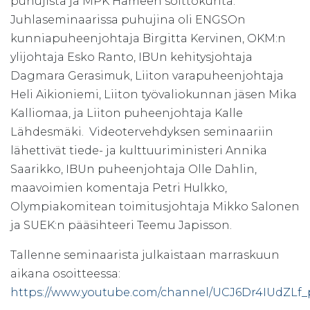
puhujista ja MPK Hämeen soittokunta.
Juhlaseminaarissa puhujina oli ENGSOn
kunniapuheenjohtaja Birgitta Kervinen, OKM:n
ylijohtaja Esko Ranto, IBUn kehitysjohtaja
Dagmara Gerasimuk, Liiton varapuheenjohtaja
Heli Aikioniemi, Liiton työvaliokunnan jäsen Mika
Kalliomaa, ja Liiton puheenjohtaja Kalle
Lähdesmäki. Videotervehdyksen seminaariin
lähettivät tiede- ja kulttuuriministeri Annika
Saarikko, IBUn puheenjohtaja Olle Dahlin,
maavoimien komentaja Petri Hulkko,
Olympiakomitean toimitusjohtaja Mikko Salonen
ja SUEK:n pääsihteeri Teemu Japisson.
Tallenne seminaarista julkaistaan marraskuun
aikana osoitteessa:
https://www.youtube.com/channel/UCJ6Dr4IUdZL