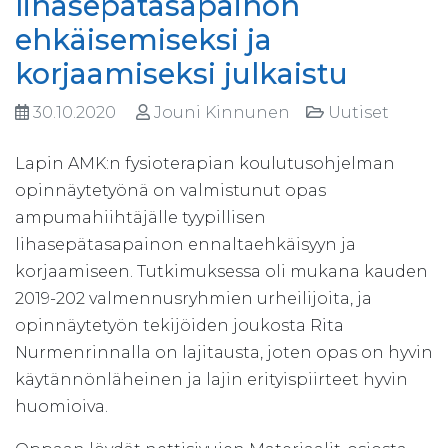
lihasepätasapainon
ehkäisemiseksi ja
korjaamiseksi julkaistu
30.10.2020
Jouni Kinnunen
Uutiset
Lapin AMK:n fysioterapian koulutusohjelman
opinnäytetyönä on valmistunut opas
ampumahiihtäjälle tyypillisen
lihasepätasapainon ennaltaehkäisyyn ja
korjaamiseen. Tutkimuksessa oli mukana kauden
2019-202 valmennusryhmien urheilijoita, ja
opinnäytetyön tekijöiden joukosta Rita
Nurmenrinnalla on lajitausta, joten opas on hyvin
käytännönläheinen ja lajin erityispiirteet hyvin
huomioiva.