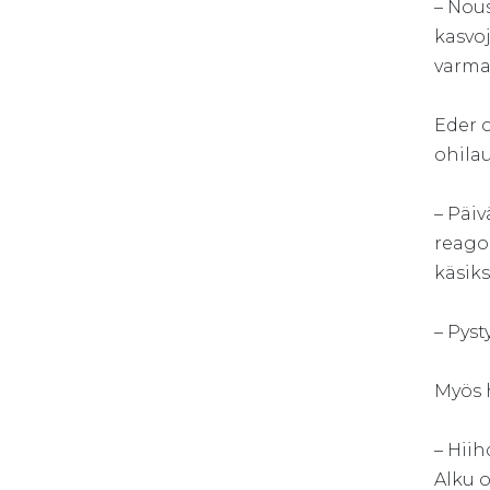
– Nous
kasvoj
varmas
Eder o
ohila
– Päi
reago
käsiks
– Pyst
Myös h
– Hiih
Alku o