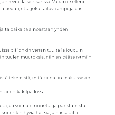
ljon revitellä sen kanssa. Vähän itselleni
lä tiedän, että joku taitava ampuja olisi
ljältä paikalta ainoastaan yhden
a oli jonkin verran tuulta ja jouduin
n tuulen muutoksia, niin en pääse rytmiin
istä tekemistä, mitä kaipailin makuissakin.
tain pikakilpailussa.
ita, oli voiman tunnetta ja puristamista.
kuitenkin hyviä hetkiä ja niistä tällä