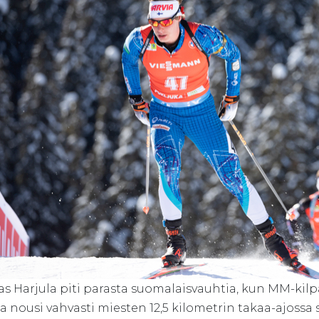
 Harjula piti parasta suomalaisvauhtia, kun MM-kilpai
a nousi vahvasti miesten 12,5 kilometrin takaa-ajossa s