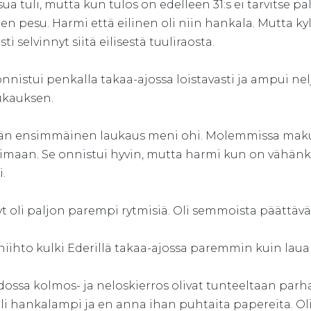
ua tuli, mutta kun tulos on edelleen 31:s ei tarvitse pa
en pesu. Harmi että eilinen oli niin hankala. Mutta kyl
ti selvinnyt siitä eilisestä tuuliraosta.
nnistui penkalla takaa-ajossa loistavasti ja ampui ne
ukauksen.
vän ensimmäinen laukaus meni ohi. Molemmissa makuiss
imaan. Se onnistui hyvin, mutta harmi kun on vähänki
i.
yt oli paljon parempi rytmisiä. Oli semmoista päättävä
iihto kulki Ederillä takaa-ajossa paremmin kuin lauan
dossa kolmos- ja neloskierros olivat tunteeltaan parha
li hankalampi ja en anna ihan puhtaita papereita. Oli 