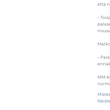
että n
– Tois
palase
nousul
Matkoj
– Para
ennak
MM-kil
norma
Miest
Naist