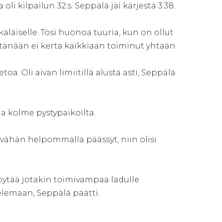
i kilpailun 32:s. Seppälä jäi kärjestä 3:38.
käläiselle. Tosi huonoa tuuria, kun on ollut
n tänään ei kerta kaikkiaan toiminut yhtään.
a. Oli aivan limiitillä alusta asti, Seppälä
ja kolme pystypaikoilta.
 vähän helpommalla päässyt, niin olisi
öytää jotakin toimivampaa ladulle
elemaan, Seppälä päätti.