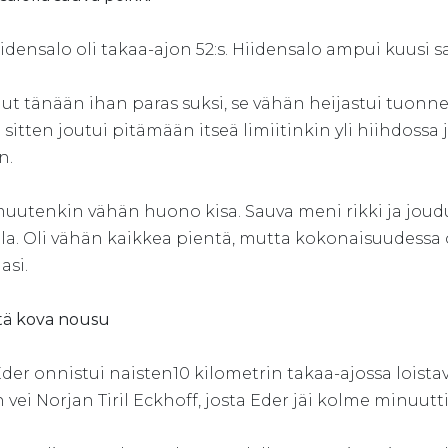
iidensalo oli takaa-ajon 52:s. Hiidensalo ampui kuusi sak
llut tänään ihan paras suksi, se vähän heijastui tuonne
sitten joutui pitämään itseä limiitinkin yli hiihdossa 
n.
muutenkin vähän huono kisa. Sauva meni rikki ja joudu
lla. Oli vähän kaikkea pientä, mutta kokonaisuudessa 
si.
tä kova nousu
der onnistui naisten10 kilometrin takaa-ajossa loistavas
 vei Norjan Tiril Eckhoff, josta Eder jäi kolme minuutti