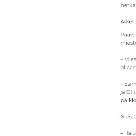
hetkel
Askeli
Pääva
mieste
– Mie
ollaa
– Esi
ja Oll
paikka
Naist
– Halu