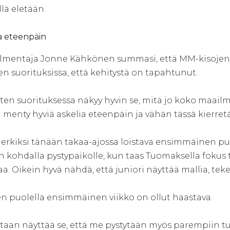
lä eletään.
a eteenpäin
lmentaja Jonne Kähkönen summasi, että MM-kisojen ens
n suorituksissa, että kehitystä on tapahtunut.
sten suorituksessa näkyy hyvin se, mitä jo koko maai
n menty hyviä askelia eteenpäin ja vähän tässä kierre
merkiksi tänään takaa-ajossa loistava ensimmäinen puo
in kohdalla pystypaikolle, kun taas Tuomaksella fokus t
a. Oikein hyvä nähdä, että juniori näyttää mallia, teke
en puolella ensimmäinen viikko on ollut haastava.
taan näyttää se, että me pystytään myös parempiin tulok