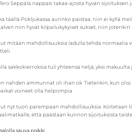
ero Seppälä nappasi takaa-ajosta hyvän sijoituksen ja ol
ka täällä Pokljukassa aurinko paistaa, niin ei kyllä mei
alven niin hyvät kilpailukykyiset sukset, niin jotenki
llut mitään mahdollisuuksia ladulla tehdä normaalia veto
teli.
la sakkokierroksia tuli yhteensä neljä, yksi makuulta 
en nähden ammunnat oli ihan ok. Tietenkin, kun olisi
paikat voineet olla helpompia.
ollut nyt tuon parempaan mahdollisuuksia. Koitetaan l
alimatkalle, että päästään kunnon sijoituksista taist
salolla sauva poikki