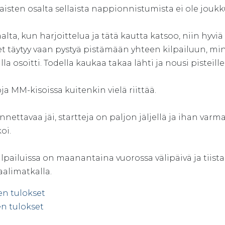
aisten osalta sellaista nappionnistumista ei ole joukk
aalta, kun harjoittelua ja tätä kautta katsoo, niin hyvi
t täytyy vaan pystyä pistämään yhteen kilpailuun, mi
la osoitti. Todella kaukaa takaa lähti ja nousi pisteille
a MM-kisoissa kuitenkin vielä riittää.
nnettavaa jäi, startteja on paljon jäljellä ja ihan va
oi.
pailuissa on maanantaina vuorossa välipäivä ja tiista
alimatkalla.
en tulokset
en tulokset