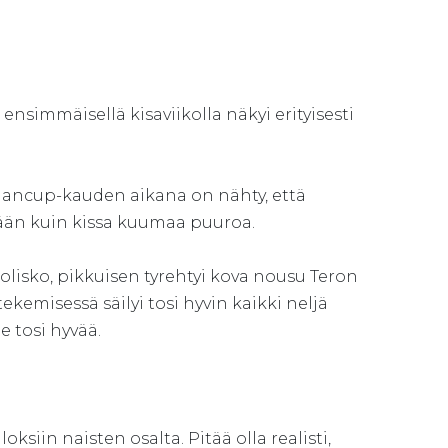
immäisellä kisaviikolla näkyi erityisesti
lmancup-kauden aikana on nähty, että
tään kuin kissa kuumaa puuroa.
lisko, pikkuisen tyrehtyi kova nousu Teron
ekemisessä säilyi tosi hyvin kaikki neljä
e tosi hyvää.
siin naisten osalta. Pitää olla realisti,