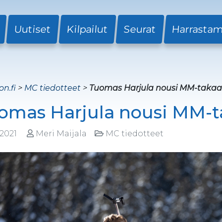
Uutiset
Kilpailut
Seurat
Harrasta
on.fi
>
MC tiedotteet
>
Tuomas Harjula nousi MM-takaa-
omas Harjula nousi MM-ta
.2021
Meri Maijala
MC tiedotteet