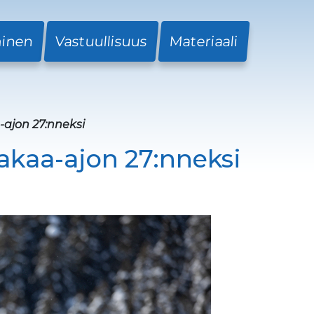
minen
Vastuullisuus
Materiaali
ajon 27:nneksi
kaa-ajon 27:nneksi