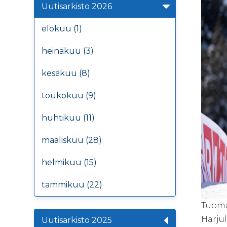
Uutisarkisto 2026
elokuu (1)
heinäkuu (3)
kesäkuu (8)
toukokuu (9)
huhtikuu (11)
maaliskuu (28)
helmikuu (15)
tammikuu (22)
Tuomas
Harjul
Uutisarkisto 2025