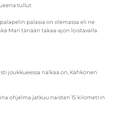
ueena tullut.
ä palapelin palasia on olemassa eli ne
nkä Mari tänään takaa-ajon loistavalla
.
rmasti joukkueessa nälkää on, Kähkönen
ina ohjelma jatkuu naisten 15 kilometrin