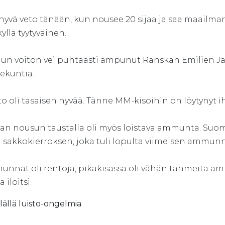
 hyvä veto tänään, kun nousee 20 sijaa ja saa maailma
yllä tyytyväinen.
ilun voiton vei puhtaasti ampunut Ranskan Emilien Jac
sekuntia.
to oli tasaisen hyvää. Tänne MM-kisoihin on löytynyt i
lan nousun taustalla oli myös loistava ammunta. Suom
 sakkokierroksen, joka tuli lopulta viimeisen ammunn
unnat oli rentoja, pikakisassa oli vähän tahmeita a
 iloitsi.
ällä luisto-ongelmia