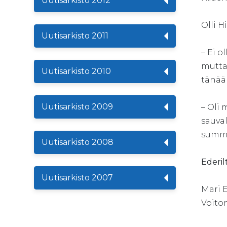
Uutisarkisto 2012
Olli H
Uutisarkisto 2011
– Ei o
mutta 
Uutisarkisto 2010
tänää
Uutisarkisto 2009
– Oli 
sauva
summa
Uutisarkisto 2008
Ederil
Uutisarkisto 2007
Mari E
Voiton