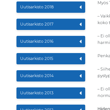
Myös T
Uutisarkisto 2018
– Vaik
koko t
Uutisarkisto 2017
– Ei o
Uutisarkisto 2016
harmit
Penkal
Uutisarkisto 2015
– Siih
Uutisarkisto 2014
pysty
– Ei 
Uutisarkisto 2013
norma
Hiiden