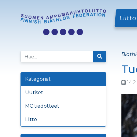
Liitto
Biathl
Tu
Kategoriat
14.2
Uutiset
MC tiedotteet
Liitto