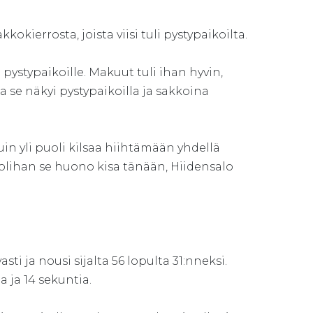
kokierrosta, joista viisi tuli pystypaikoilta.
 pystypaikoille. Makuut tuli ihan hyvin,
ja se näkyi pystypaikoilla ja sakkoina
in yli puoli kilsaa hiihtämään yhdellä
olihan se huono kisa tänään, Hiidensalo
ti ja nousi sijalta 56 lopulta 31:nneksi.
a ja 14 sekuntia.