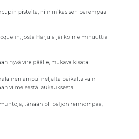
ncupin pisteitä, niin mikäs sen parempaa.
quelin, josta Harjula jäi kolme minuuttia
han hyvä vire päälle, mukava kisata.
alainen ampui neljältä paikalta vain
an viimeisestä laukauksesta.
mmuntoja, tänään oli paljon rennompaa,