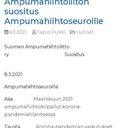
Ampumahiihtoliiton
suositus
Ampumahiihtoseuroille
6.3.2021
Tapio Pukki
Uutiset
Suomen Ampumahiihtoliitto
ry
Suositus
8.3.2021
Ampumahiihtoseuroille
Asia
Maaliskuun 2021
ampumahiihtokilpailut korona-
pandemiatilanteessa
Tausta
Korona-pandemian vaikutukset