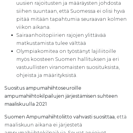
uusien rajoitusten ja määräysten johdosta
siihen suuntaan, että Suomessa ei olisi hyvä
pitää mitään tapahtumia seuraavan kolmen
viikon aikana.
Sairaanhoitopiirien rajojen ylittävää
matkustamista tulee välttää
Olympiakomitea on työstänyt lajiliitoille
myös koosteen Suomen hallituksen ja eri
vastuullisten viranomaisten suosituksista,
ohjeista ja määrityksistä.
Suositus ampumahiihtoseuroille
ampumahiihtokilpailujen järjestämisen suhteen
maaliskuulla 2021
Suomen Ampumahiihtoliitto vahvasti suosittaa
, että
maaliskuun aikana ei järjestetä
ampumahiihtokilpailuja. Seurat arvioivat