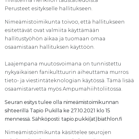
Tiivistelmä henkilön taustatiedoista
Perusteet esitykselle hallitukseen.
Nimeämistoimikunta toivoo, että hallitukseen
esitettävät ovat valmiita käyttämään
hallitustyöhön aikaa ja tuomaan omaa
osaamistaan hallituksen käyttöön.
Laajempana muutosvoimana on tunnistettu
nykyaikaisen fanikulttuurin aiheuttama murros
tieto- ja viestintäteknologian käytössä. Tämä lisää
osaamistarvetta myös Ampumahiihtoliitossa.
Seuran esitys tulee olla nimeämistoimikunnan
sihteerillä Tapio Pukilla ke 27.10.2021 klo 15
mennessä. Sähköposti: tapio.pukki(at)biathlon.fi
Nimeämistoimikunta käsittelee seurojen