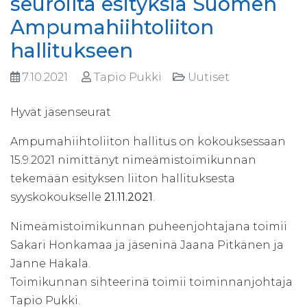
seuroilta esityksiä Suomen
Ampumahiihtoliiton
hallitukseen
7.10.2021
Tapio Pukki
Uutiset
Hyvät jäsenseurat
Ampumahiihtoliiton hallitus on kokouksessaan
15.9.2021 nimittänyt nimeämistoimikunnan
tekemään esityksen liiton hallituksesta
syyskokoukselle
21.11.2021
.
Nimeämistoimikunnan puheenjohtajana toimii
Sakari Honkamaa ja jäseninä Jaana Pitkänen ja
Janne Hakala.
Toimikunnan sihteerinä toimii toiminnanjohtaja
Tapio Pukki.