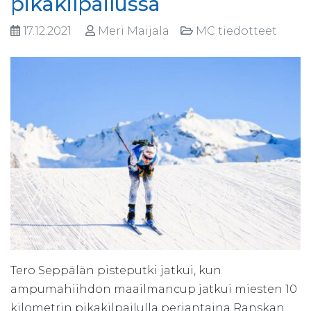
pikakilpailussa
17.12.2021
Meri Maijala
MC tiedotteet
Tero Seppälän pisteputki jatkui, kun
ampumahiihdon maailmancup jatkui miesten 10
kilometrin pikakilpailulla perjantaina Ranskan