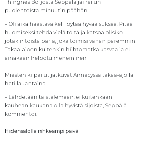
Thingnes Bö, josta Seppälä jäi reilun
puolentoista minuutin päähän.
– Oli aika haastava keli löytää hyvää suksea. Pitää
huomiseksi tehdä vielä töitä ja katsoa olisiko
jotakin toista paria, joka toimisi vähän paremmin.
Takaa-ajoon kuitenkin hiihtomatka kasvaa ja ei
ainakaan helpotu meneminen.
Miesten kilpailut jatkuvat Annecyssä takaa-ajolla
heti lauantaina.
– Lähdetään taistelemaan, ei kuitenkaan
kauhean kaukana olla hyvistä sijoista, Seppälä
kommentoi.
Hiidensalolla nihkeämpi päivä