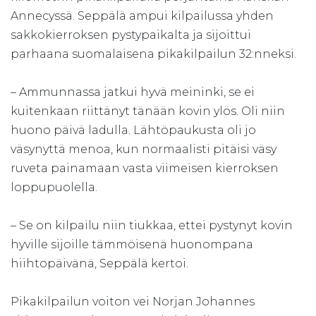
Annecyssä. Seppälä ampui kilpailussa yhden
sakkokierroksen pystypaikalta ja sijoittui
parhaana suomalaisena pikakilpailun 32:nneksi.
– Ammunnassa jatkui hyvä meininki, se ei
kuitenkaan riittänyt tänään kovin ylös. Oli niin
huono päivä ladulla. Lähtöpaukusta oli jo
väsynyttä menoa, kun normaalisti pitäisi väsy
ruveta painamaan vasta viimeisen kierroksen
loppupuolella.
– Se on kilpailu niin tiukkaa, ettei pystynyt kovin
hyville sijoille tämmöisenä huonompana
hiihtopäivänä, Seppälä kertoi.
Pikakilpailun voiton vei Norjan Johannes