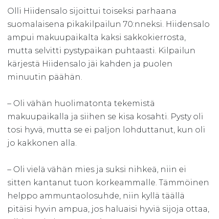
Olli Hiidensalo sijoittui toiseksi parhaana
suomalaisena pikakilpailun 70:nneksi. Hiidensalo
ampui makuupaikalta kaksi sakkokierrosta,
mutta selvitti pystypaikan puhtaasti. Kilpailun
kärjestä Hiidensalo jäi kahden ja puolen
minuutin päähän.
– Oli vähän huolimatonta tekemistä
makuupaikalla ja siihen se kisa kosahti. Pysty oli
tosi hyvä, mutta se ei paljon lohduttanut, kun oli
jo kakkonen alla.
– Oli vielä vähän mies ja suksi nihkeä, niin ei
sitten kantanut tuon korkeammalle. Tämmöinen
helppo ammuntaolosuhde, niin kyllä täällä
pitäisi hyvin ampua, jos haluaisi hyviä sijoja ottaa,