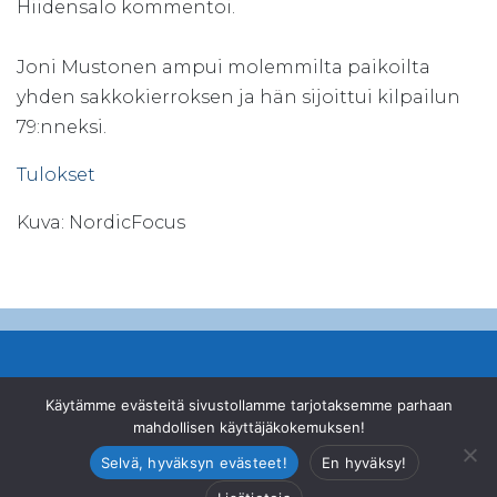
Hiidensalo kommentoi.
Joni Mustonen ampui molemmilta paikoilta
yhden sakkokierroksen ja hän sijoittui kilpailun
79:nneksi.
Tulokset
Kuva: NordicFocus
© Suomen Ampumahiihtoliitto ry
Käytämme evästeitä sivustollamme tarjotaksemme parhaan
mahdollisen käyttäjäkokemuksen!
Valimotie 10, 00380 Helsinki
|
+358 46 878 2200
|
office@biathlon.fi
Selvä, hyväksyn evästeet!
En hyväksy!