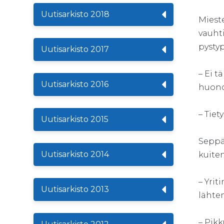
Uutisarkisto 2018
Mieste
vauht
pystyp
Uutisarkisto 2017
– Ei t
Uutisarkisto 2016
huonom
– Tie
Uutisarkisto 2015
Seppäl
Uutisarkisto 2014
kuite
– Yrit
Uutisarkisto 2013
lähte
– Pikk