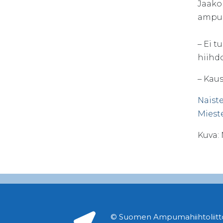
Jaako
ampum
– Ei t
hiihdo
– Kau
Naiste
Miest
Kuva:
© Suomen Ampumahiihtoliitto