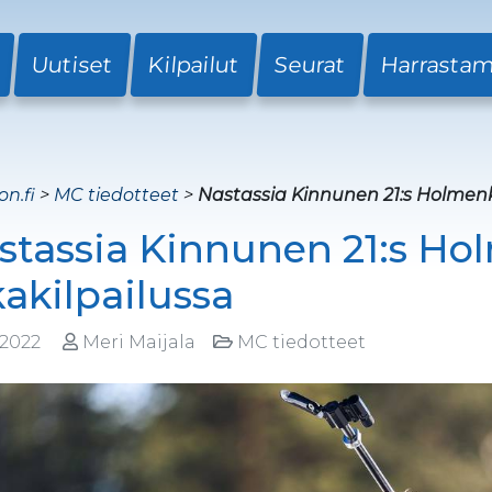
Uutiset
Kilpailut
Seurat
Harrasta
on.fi
>
MC tiedotteet
>
Nastassia Kinnunen 21:s Holmenk
stassia Kinnunen 21:s Ho
kakilpailussa
.2022
Meri Maijala
MC tiedotteet