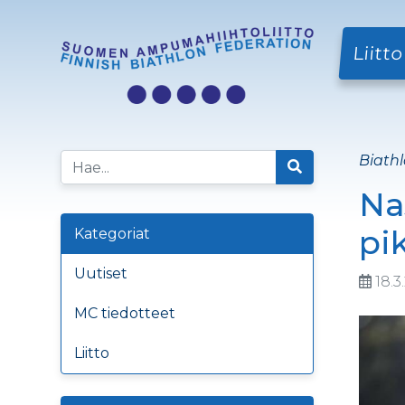
Liitto
Biathl
Na
pi
Kategoriat
Uutiset
18.3
MC tiedotteet
Liitto