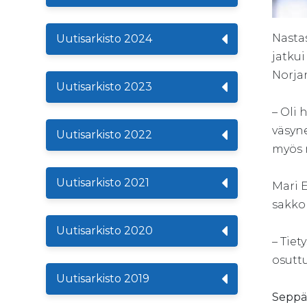
Nasta
Uutisarkisto 2024
jatkui
Norja
Uutisarkisto 2023
– Oli 
väsyne
Uutisarkisto 2022
myös 
Uutisarkisto 2021
Mari E
sakkok
Uutisarkisto 2020
– Tiet
osuttu
Uutisarkisto 2019
Seppäl