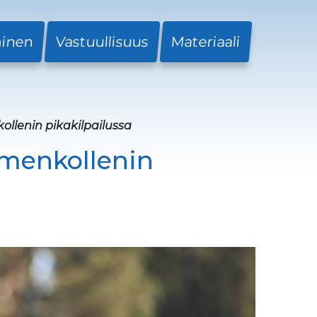
minen
Vastuullisuus
Materiaali
ollenin pikakilpailussa
lmenkollenin