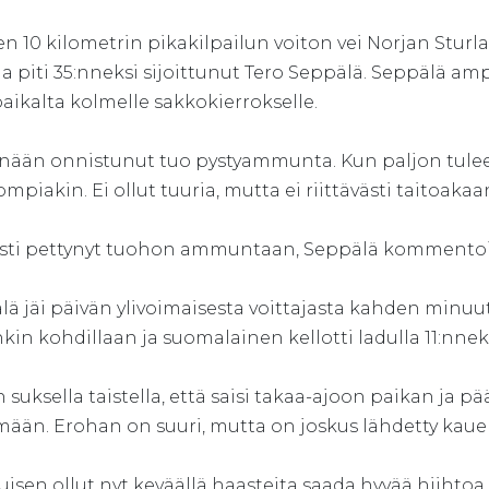
n 10 kilometrin pikakilpailun voiton vei Norjan Sturl
ia piti 35:nneksi sijoittunut Tero Seppälä. Seppälä a
aikalta kolmelle sakkokierrokselle.
änään onnistunut tuo pystyammunta. Kun paljon tulee ki
piakin. Ei ollut tuuria, mutta ei riittävästi taitoaka
tysti pettynyt tuohon ammuntaan, Seppälä kommentoi
ä jäi päivän ylivoimaisesta voittajasta kahden minuut
nkin kohdillaan ja suomalainen kellotti ladulla 11:nn
in suksella taistella, että saisi takaa-ajoon paikan ja p
mään. Erohan on suuri, mutta on joskus lähdetty ka
uisen ollut nyt keväällä haasteita saada hyvää hiiht