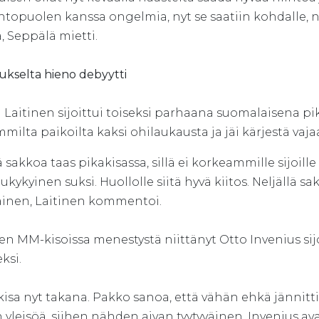
iihtopuolen kanssa ongelmia, nyt se saatiin kohdalle,
ä, Seppälä mietti.
ukselta hieno debyytti
 Laitinen sijoittui toiseksi parhaana suomalaisena pi
milta paikoilta kaksi ohilaukausta ja jäi kärjestä v
ä sakkoa taas pikakisassa, sillä ei korkeammille sijoille 
lukykyinen suksi. Huollolle siitä hyvä kiitos. Neljällä s
väinen, Laitinen kommentoi.
en MM-kisoissa menestystä niittänyt Otto Invenius s
ksi.
kisa nyt takana. Pakko sanoa, että vähän ehkä jännitti.
 yleisöä, siihen nähden aivan tyytyväinen, Invenius ava