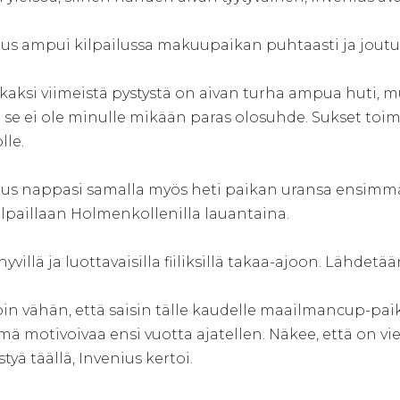
ius ampui kilpailussa makuupaikan puhtaasti ja joutui
 kaksi viimeistä pystystä on aivan turha ampua huti, m
a se ei ole minulle mikään paras olosuhde. Sukset toimiv
lle.
ius nappasi samalla myös heti paikan uransa ensimm
ilpaillaan Holmenkollenilla lauantaina.
 hyvillä ja luottavaisilla fiiliksillä takaa-ajoon. Lähde
oin vähän, että saisin tälle kaudelle maailmancup-pa
ä motivoivaa ensi vuotta ajatellen. Näkee, että on vie
yä täällä, Invenius kertoi.