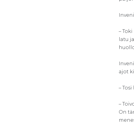
Inven
– Toki
latu j
huollo
Inven
ajot k
– Tosi
– Toiv
On täm
menest