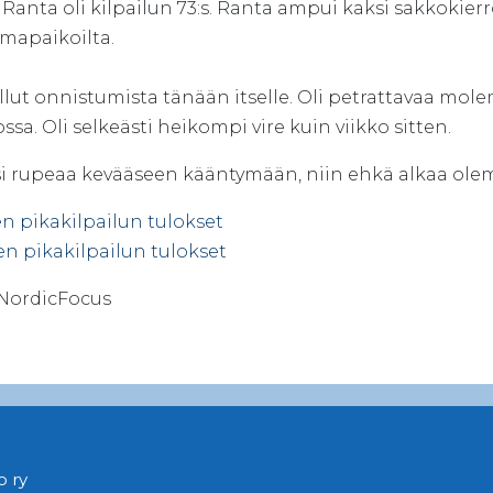
 Ranta oli kilpailun 73:s. Ranta ampui kaksi sakkokie
apaikoilta.
ullut onnistumista tänään itselle. Oli petrattavaa m
ssa. Oli selkeästi heikompi vire kuin viikko sitten.
si rupeaa kevääseen kääntymään, niin ehkä alkaa ole
n pikakilpailun tulokset
en pikakilpailun tulokset
 NordicFocus
 ry