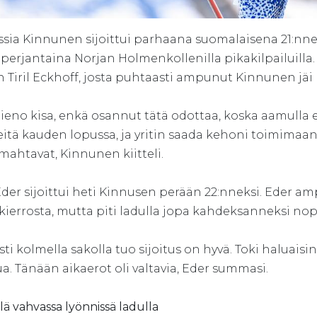
ssia Kinnunen sijoittui parhaana suomalaisena 21:
 perjantaina Norjan Holmenkollenilla pikakilpailuilla
n Tiril Eckhoff, josta puhtaasti ampunut Kinnunen jä
hieno kisa, enkä osannut tätä odottaa, koska aamulla ei 
itä kauden lopussa, ja yritin saada kehoni toimimaan. 
mahtavat, Kinnunen kiitteli.
der sijoittui heti Kinnusen perään 22:nneksi. Eder a
ierrosta, mutta piti ladulla jopa kahdeksanneksi nop
ysti kolmella sakolla tuo sijoitus on hyvä. Toki haluai
a. Tänään aikaerot oli valtavia, Eder summasi.
ä vahvassa lyönnissä ladulla