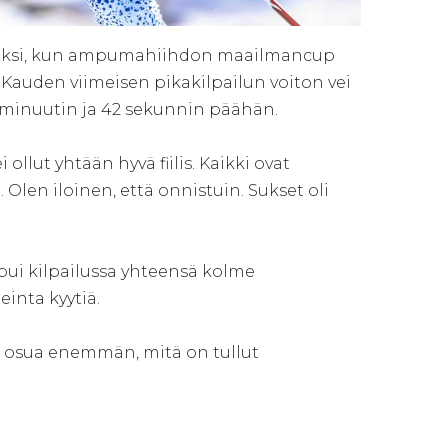
nneksi, kun ampumahiihdon maailmancup
. Kauden viimeisen pikakilpailun voiton vei
i minuutin ja 42 sekunnin päähän.
ollut yhtään hyvä fiilis. Kaikki ovat
Olen iloinen, että onnistuin. Sukset oli
mpui kilpailussa yhteensä kolme
einta kyytiä.
sin osua enemmän, mitä on tullut