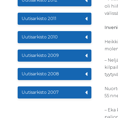
Uutisarkisto 2012
oli h
väliss
Uutisarkisto 2011
Inveni
Uutisarkisto 2010
Heikki
molem
Uutisarkisto 2009
– Nelj
kilpai
Uutisarkisto 2008
tyyty
Nuort
Uutisarkisto 2007
55:nne
– Eka 
paljon