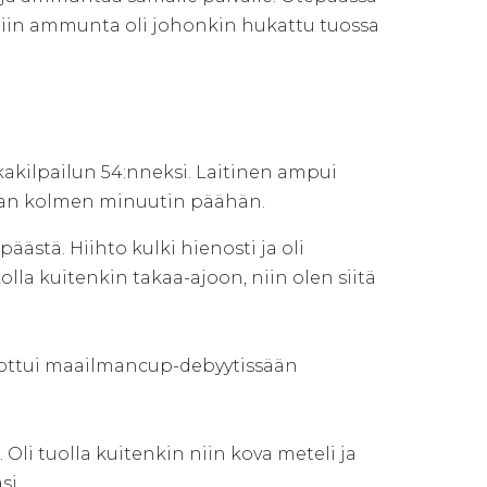
 niin ammunta oli johonkin hukattu tuossa
kakilpailun 54:nneksi. Laitinen ampui
ajaan kolmen minuutin päähän.
päästä. Hiihto kulki hienosti ja oli
akolla kuitenkin takaa-ajoon, niin olen siitä
ijottui maailmancup-debyytissään
 Oli tuolla kuitenkin niin kova meteli ja
si.