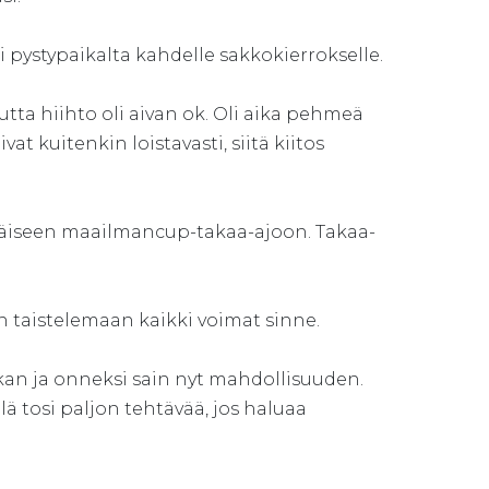
 pystypaikalta kahdelle sakkokierrokselle.
utta hiihto oli aivan ok. Oli aika pehmeä
at kuitenkin loistavasti, siitä kiitos
äiseen maailmancup-takaa-ajoon. Takaa-
tään taistelemaan kaikki voimat sinne.
ikan ja onneksi sain nyt mahdollisuuden.
lä tosi paljon tehtävää, jos haluaa