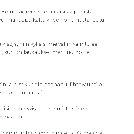
a Holm Lägreid. Suomalaisista parasta
mpui makuupaikalta yhden ohi, mutta joutui
soja, niin kyllä sinne väliin vain tulee
an, kun ohilaukaukset meni reunoille.
.
in ja 21 sekunnin päähän. Hiihtovauhti oli
eksi nopeimman ajan.
ääsisi ihan hyvistä asetelmista siihen
uempaakin.
oa ja ammuntaa samalle päivälle. Otepäässä