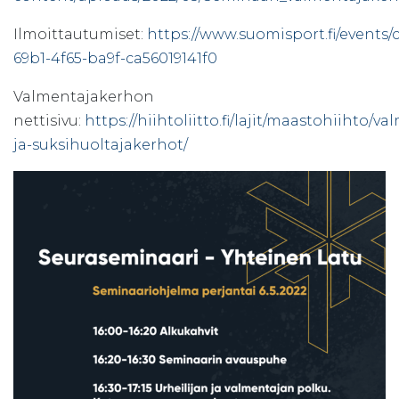
Ilmoittautumiset:
https://www.suomisport.fi/events/
69b1-4f65-ba9f-ca56019141f0
Valmentajakerhon
nettisivu:
https://hiihtoliitto.fi/lajit/maastohiihto/v
ja-suksihuoltajakerhot/