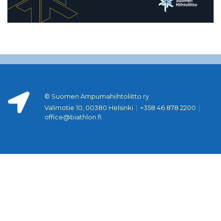
© Suomen Ampumahiihtoliitto ry
Valimotie 10, 00380 Helsinki
|
+358 46 878 2200
|
office@biathlon.fi