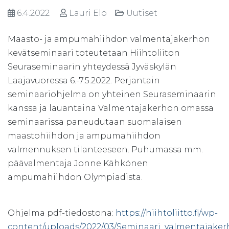
6.4.2022
Lauri Elo
Uutiset
Maasto- ja ampumahiihdon valmentajakerhon
kevätseminaari toteutetaan Hiihtoliiton
Seuraseminaarin yhteydessä Jyväskylän
Laajavuoressa 6.-7.5.2022. Perjantain
seminaariohjelma on yhteinen Seuraseminaarin
kanssa ja lauantaina Valmentajakerhon omassa
seminaarissa paneudutaan suomalaisen
maastohiihdon ja ampumahiihdon
valmennuksen tilanteeseen. Puhumassa mm.
päävalmentaja Jonne Kähkönen
ampumahiihdon Olympiadista.
Ohjelma pdf-tiedostona:
https://hiihtoliitto.fi/wp-
content/uploads/2022/03/Seminaari_valmentajaker